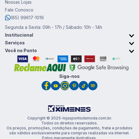
Nossas Lojas
Fale Conosco
(85) 99617-1019
Segunda a Sexta: 09h - 17h / Sábado: 10h - 14h
Institucional
Sobre o Ponto da Moda
Serviços
Trabalhe conosco
Retirada em Loja
Você no Ponto
Trocas e devoluções
Cartão Ponto da Moda
Promoções & Cupons
Clube de vantagens
Siga-nos
Copyright © 2025-lojaspontodamoda.com.br.
Todos os direitos reservados.
Os preços, promoções, condições de pagamento, frete e produtos
são válidos exclusivamente para compras realizadas via internet.
Fotos meramente ilustrativas.