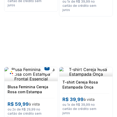
cartão de crédito sem
8
º
calça feminina
ou
1
x de
R$
39
,
99
no
juros
cartão de crédito sem
juros
9
º
são geraldo
10
º
calça masculina
T-shirt Cereja Rosa
Blusa Feminina Cereja
Estampada Onça
Rosa com Estampa
Frontal Essencial
R$
39
,
99
à vista
R$
59
,
99
à vista
ou
1
x de
R$
39
,
99
no
cartão de crédito sem
ou
2
x de
R$
29
,
99
no
juros
cartão de crédito sem