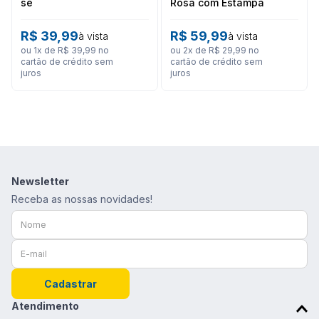
se
Rosa com Estampa
Frontal Tropical
R$
39
,
99
R$
59
,
99
à vista
à vista
ou
1
x de
R$
39
,
99
no
ou
2
x de
R$
29
,
99
no
cartão de crédito sem
cartão de crédito sem
juros
juros
Newsletter
Receba as nossas novidades!
Cadastrar
Atendimento