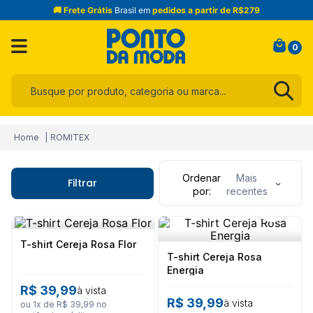
🚚 Frete Grátis
Brasil em
pedidos a partir de R$279
0
Busque por produto, categoria ou marca...
Termos mais buscados
ROMITEX
1
º
infantil
2
º
blusa
Ordenar
Mais
Filtrar
por
recentes
3
º
jogo cama
4
º
jeans
5
º
calça
T-shirt Cereja Rosa Flor
T-shirt Cereja Rosa
6
º
toalha
Energia
R$
39
,
99
à vista
7
º
manta
R$
39
,
99
à vista
ou
1
x de
R$
39
,
99
no