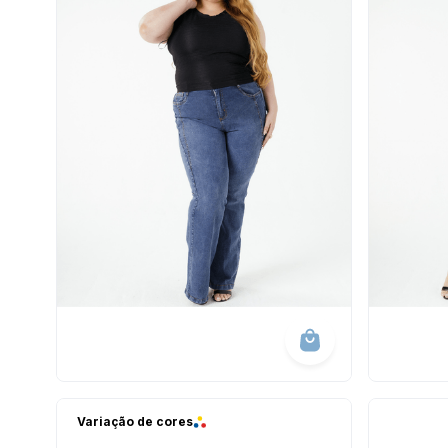
10
º
calça 
Variação de cores