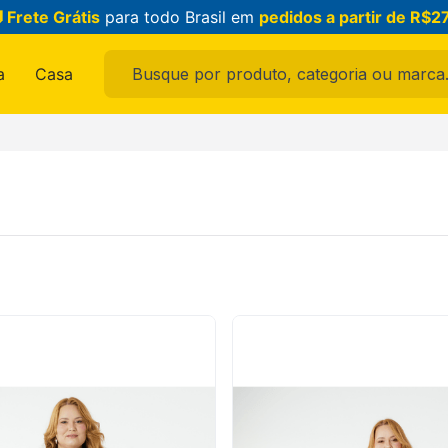
 Frete Grátis
para todo Brasil em
pedidos a partir de R$2
Busque por produto, categoria ou marca...
a
Casa
ais buscados
ama
feminina
raldo