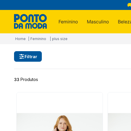

Feminino
Masculino
Belez
Termos m
Feminino
plus size
1
º
infantil
2
º
blusa
Filtrar
3
º
jogo c
4
º
jeans
33
Produtos
5
º
calça
6
º
toalha
7
º
manta
8
º
calça 
9
º
são ge