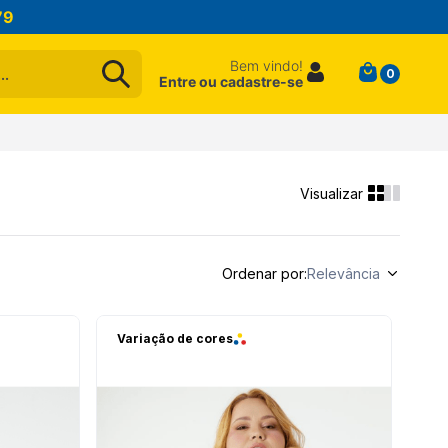
79
Bem vindo!
0
Entre ou cadastre-se
Ordenar por
Relevância
Variação de cores