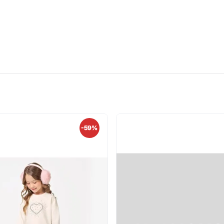
masculina
-
59%