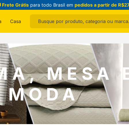
 Frete Grátis
para todo Brasil em
pedidos a partir de R$2
Busque por produto, categoria ou marca...
a
Casa
ais buscados
ama
MA, MESA 
A MODA
feminina
raldo