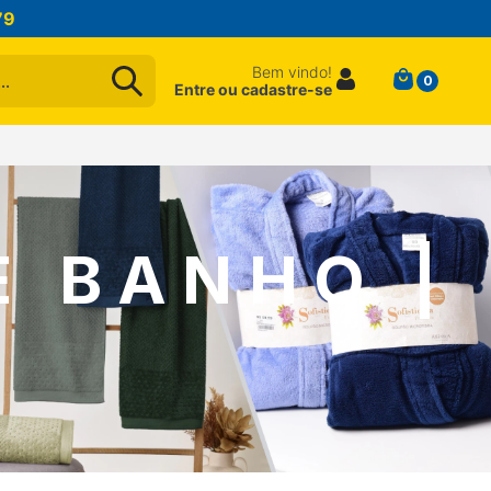
79
Bem vindo!
0
Entre ou cadastre-se
E BANHO |