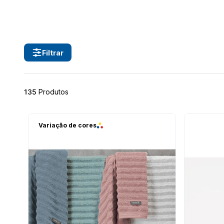
10
º
calça 
Filtrar
135
Produtos
Variação de cores