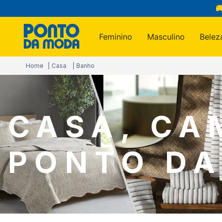

Feminino
Masculino
Belez
Termos m
Casa
Banho
1
º
infantil
2
º
blusa
3
º
jogo c
CASA, CA
4
º
jeans
5
º
calça
PONTO D
6
º
toalha
7
º
manta
8
º
calça 
9
º
são ge