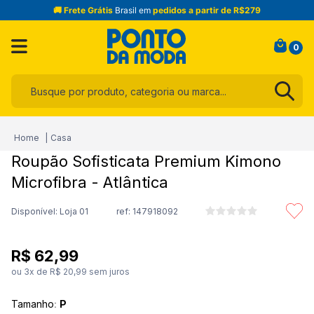
🚚 Frete Grátis
Brasil em
pedidos a partir de R$279
0
Busque por produto, categoria ou marca...
Termos mais buscados
Casa
1
º
infantil
Roupão Sofisticata Premium Kimono
2
º
blusa
Microfibra - Atlântica
3
º
jogo cama
Disponível: Loja 01
ref:
147918092
4
º
toalha
5
º
jeans
R$
62
,
99
6
º
calça
ou
3
x de
R$
20
,
99
sem juros
7
º
manta
Tamanho
:
P