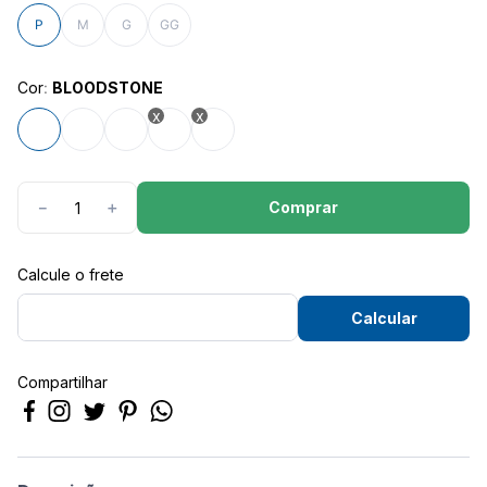
8
º
são geraldo
P
M
G
GG
9
º
calça feminina
10
º
calça masculina
Cor
:
BLOODSTONE
Comprar
－
＋
Compartilhar