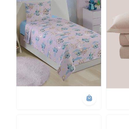
10
º
calça 