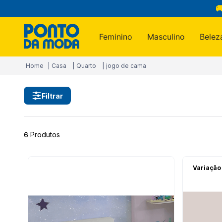

Feminino
Masculino
Belez
Termos m
Casa
Quarto
jogo de cama
1
º
infantil
2
º
blusa
Filtrar
3
º
jogo c
4
º
toalha
6
Produtos
5
º
jeans
6
º
calça
Variação
7
º
manta
8
º
são ge
9
º
calça 