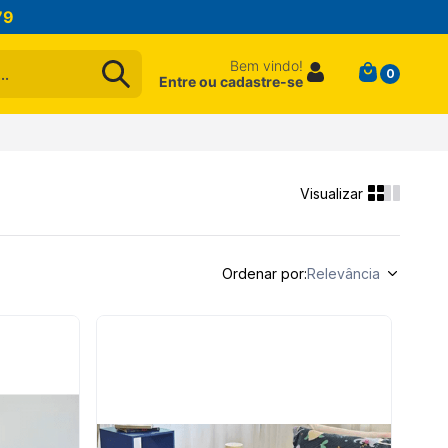
79
Bem vindo!
0
Entre ou cadastre-se
Ordenar por
Relevância