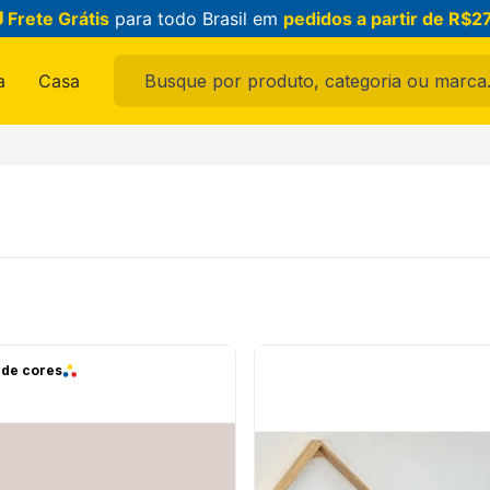
 Frete Grátis
para todo Brasil em
pedidos a partir de R$2
Busque por produto, categoria ou marca...
a
Casa
ais buscados
ama
 de cores
raldo
feminina