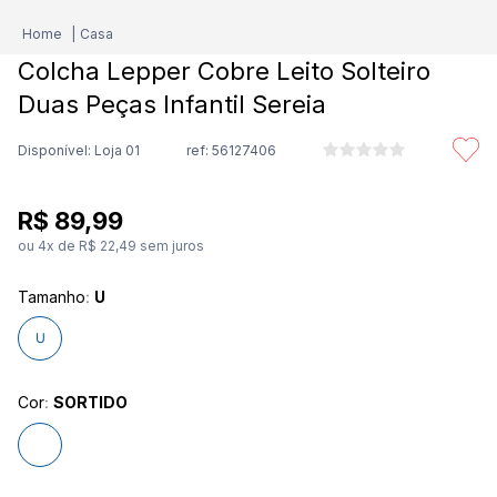
Casa
Colcha Lepper Cobre Leito Solteiro
Duas Peças Infantil Sereia
Disponível: Loja 01
ref:
56127406
R$
89
,
99
ou
4
x de
R$
22
,
49
sem juros
Tamanho
:
U
U
Cor
:
SORTIDO