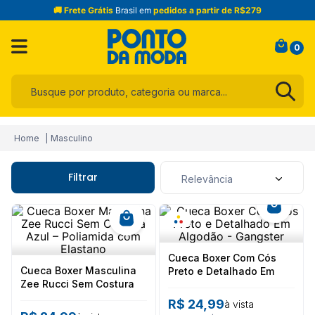
🚚 Frete Grátis
Brasil em
pedidos a partir de R$279
0
Busque por produto, categoria ou marca...
Termos mais buscados
Masculino
1
º
infantil
2
º
blusa
Filtrar
Relevância
3
º
jogo cama
4
º
calça
5
º
jeans
Cueca Boxer Com Cós
6
º
toalha
Cueca Boxer Masculina
Preto e Detalhado Em
Zee Rucci Sem Costura
Algodão - Gangster
7
º
manta
Azul – Poliamida com
R$
24
,
99
à vista
Elastano