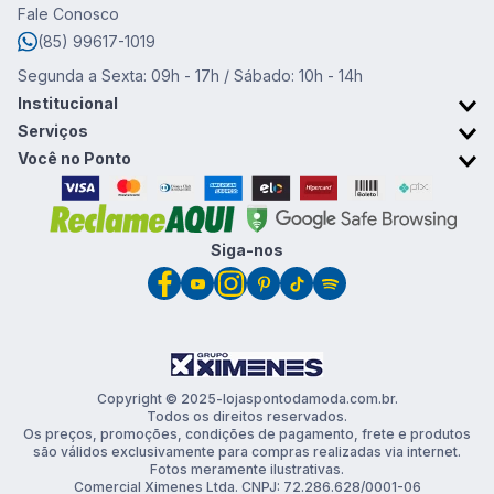
Fale Conosco
(85) 99617-1019
Segunda a Sexta: 09h - 17h / Sábado: 10h - 14h
Institucional
Sobre o Ponto da Moda
Serviços
Trabalhe conosco
Retirada em Loja
Você no Ponto
Trocas e devoluções
Cartão Ponto da Moda
Promoções & Cupons
Clube de vantagens
Siga-nos
Copyright © 2025-lojaspontodamoda.com.br.
Todos os direitos reservados.
Os preços, promoções, condições de pagamento, frete e produtos
são válidos exclusivamente para compras realizadas via internet.
Fotos meramente ilustrativas.
Comercial Ximenes Ltda. CNPJ: 72.286.628/0001-06