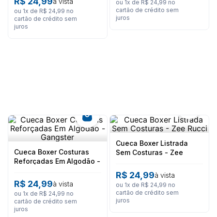
R$
24
,
99
à vista
8
º
calça feminina
ou
1
x de
R$
24
,
99
no
cartão de crédito sem
ou
1
x de
R$
24
,
99
no
juros
cartão de crédito sem
9
º
são geraldo
juros
10
º
short
Cueca Boxer Listrada
Cueca Boxer Costuras
Sem Costuras - Zee
Reforçadas Em Algodão -
Rucci
Gangster
R$
24
,
99
à vista
R$
24
,
99
à vista
ou
1
x de
R$
24
,
99
no
cartão de crédito sem
ou
1
x de
R$
24
,
99
no
juros
cartão de crédito sem
juros