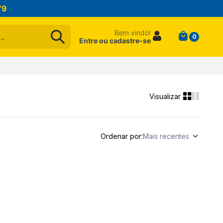
79
Bem vindo!
0
Entre ou cadastre-se
Ordenar por
Mais recentes