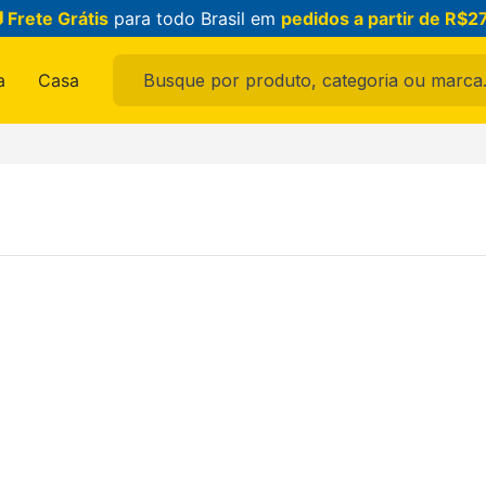
 Frete Grátis
para todo Brasil em
pedidos a partir de R$2
Busque por produto, categoria ou marca...
a
Casa
ais buscados
ama
feminina
raldo