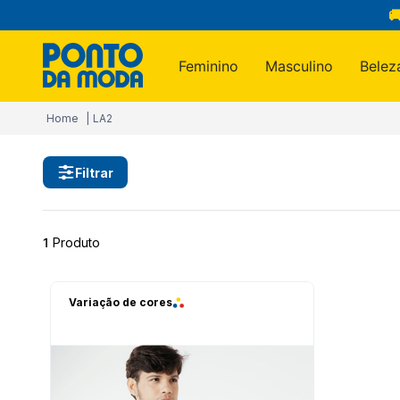

Feminino
Masculino
Belez
Termos m
LA2
1
º
infantil
2
º
blusa
Filtrar
3
º
jogo c
4
º
jeans
1
Produto
5
º
calça
6
º
toalha
Variação de cores
7
º
manta
8
º
calça 
9
º
são ge