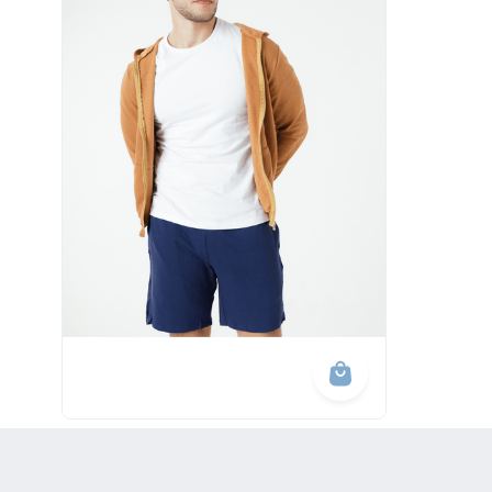
10
º
calça 