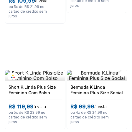
R$
109
,
99
à vista
cartão de crédito sem
8
º
calça feminina
juros
ou
5
x de
R$
21
,
99
no
cartão de crédito sem
9
º
são geraldo
juros
10
º
calça masculina
Short K.Linda Plus Size
Bermuda K.Linda
Feminino Com Bolso
Feminina Plus Size Social
R$
119
,
99
R$
99
,
99
à vista
à vista
ou
5
x de
R$
23
,
99
no
ou
4
x de
R$
24
,
99
no
cartão de crédito sem
cartão de crédito sem
juros
juros