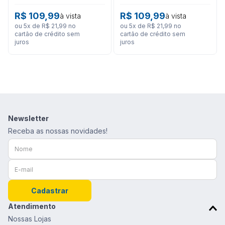
Lateral
R$
109
,
99
R$
109
,
99
à vista
à vista
ou
5
x de
R$
21
,
99
no
ou
5
x de
R$
21
,
99
no
cartão de crédito sem
cartão de crédito sem
juros
juros
Newsletter
Receba as nossas novidades!
Cadastrar
Atendimento
Nossas Lojas