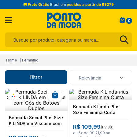
🚚 Frete Grátis
Brasil em
pedidos a partir de R$279
0
Busque por produto, categoria ou marca...
Termos mais buscados
Feminino
1
º
infantil
2
º
blusa
Filtrar
Relevância
3
º
jogo cama
4
º
jeans
5
º
calça
Bermuda K.Linda Plus
Size Feminina Curta
6
º
toalha
Bermuda Social Plus Size
K LINDA em Viscose com
R$
109
,
99
à vista
7
º
manta
Cós de Botões Duplos
ou
5
x de
R$
21
,
99
no