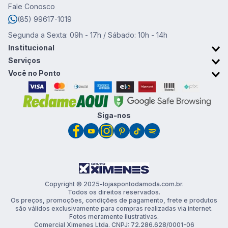
Fale Conosco
(85) 99617-1019
Segunda a Sexta: 09h - 17h / Sábado: 10h - 14h
Institucional
Sobre o Ponto da Moda
Serviços
Trabalhe conosco
Retirada em Loja
Você no Ponto
Trocas e devoluções
Cartão Ponto da Moda
Promoções & Cupons
Clube de vantagens
Siga-nos
Copyright © 2025-lojaspontodamoda.com.br.
Todos os direitos reservados.
Os preços, promoções, condições de pagamento, frete e produtos
são válidos exclusivamente para compras realizadas via internet.
Fotos meramente ilustrativas.
Comercial Ximenes Ltda. CNPJ: 72.286.628/0001-06