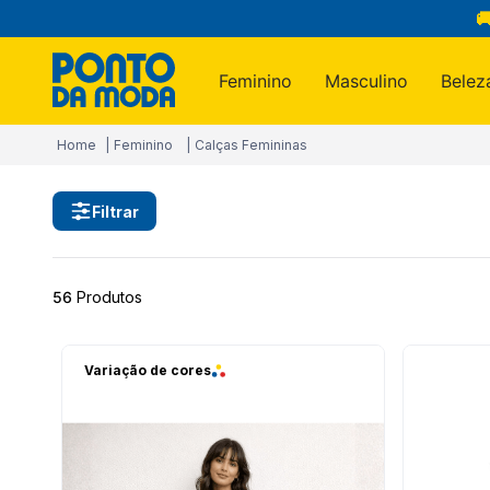

Feminino
Masculino
Belez
Termos m
Feminino
Calças Femininas
1
º
infantil
2
º
blusa
Filtrar
3
º
calça
4
º
jogo c
56
Produtos
5
º
toalha
6
º
jeans
Variação de cores
7
º
manta
8
º
são ge
9
º
calça 