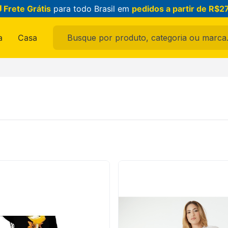
 Frete Grátis
para todo Brasil em
pedidos a partir de R$2
Busque por produto, categoria ou marca...
a
Casa
ais buscados
ama
raldo
feminina