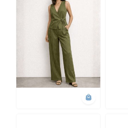
10
º
short