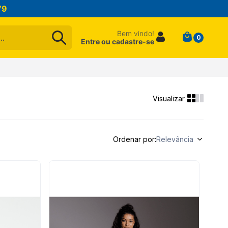
79
Bem vindo!
0
Entre ou cadastre-se
Ordenar por
Relevância