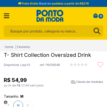
🚚 Frete Grátis
Brasil em
pedidos a partir de R$279
0
Busque por produto, categoria ou marca...
Termos mais buscados
Feminino
1
º
infantil
T- Shirt Collection Oversized Drink
2
º
blusa
Disponível: Loja 01
ref:
119126548
3
º
jogo cama
4
º
jeans
R$
54
,
99
Tabela de medidas
5
º
calça
ou
2
x de
R$
27
,
49
sem juros
6
º
toalha
Tamanho
:
M
7
º
manta
P
M
G