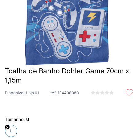
8
º
são geraldo
9
º
calça feminina
10
º
calça masculina
Toalha de Banho Dohler Game 70cm x
1,15m
Disponível: Loja 01
ref:
134438363
Tamanho
:
U
U