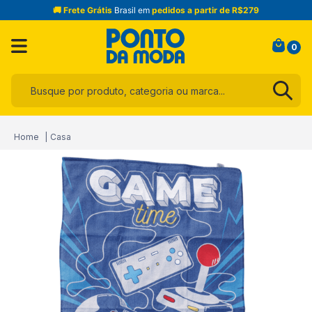
🚚 Frete Grátis
Brasil em
pedidos a partir de R$279
0
Busque por produto, categoria ou marca...
Termos mais buscados
Casa
1
º
infantil
2
º
blusa
3
º
jogo cama
4
º
toalha
5
º
jeans
6
º
calça
7
º
manta