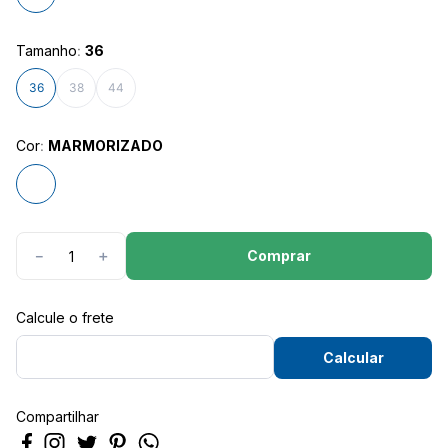
8
º
são geraldo
9
º
calça feminina
Tamanho
:
36
10
º
calça masculina
36
38
44
Cor
:
MARMORIZADO
Comprar
－
＋
Compartilhar