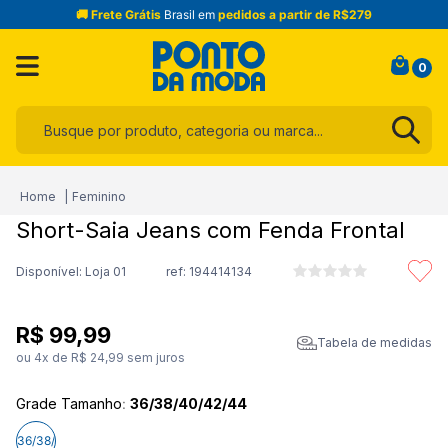
🚚 Frete Grátis
Brasil em
pedidos a partir de R$279
0
Busque por produto, categoria ou marca...
Termos mais buscados
Feminino
1
º
infantil
Short-Saia Jeans com Fenda Frontal
2
º
blusa
Disponível: Loja 01
ref:
194414134
3
º
jogo cama
4
º
toalha
R$
99
,
99
Tabela de medidas
5
º
jeans
ou
4
x de
R$
24
,
99
sem juros
6
º
calça
Grade Tamanho
:
36/38/40/42/44
7
º
manta
36/38/40/42/44