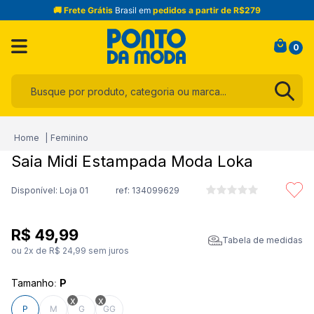
🚚 Frete Grátis
Brasil em
pedidos a partir de R$279
0
Busque por produto, categoria ou marca...
Termos mais buscados
Feminino
1
º
infantil
Saia Midi Estampada Moda Loka
2
º
toalha
Disponível: Loja 01
ref:
134099629
3
º
jeans
4
º
jogo cama
R$
49
,
99
Tabela de medidas
5
º
calça
ou
2
x de
R$
24
,
99
sem juros
6
º
blusa
Tamanho
:
P
7
º
camisa masculina
P
M
G
GG