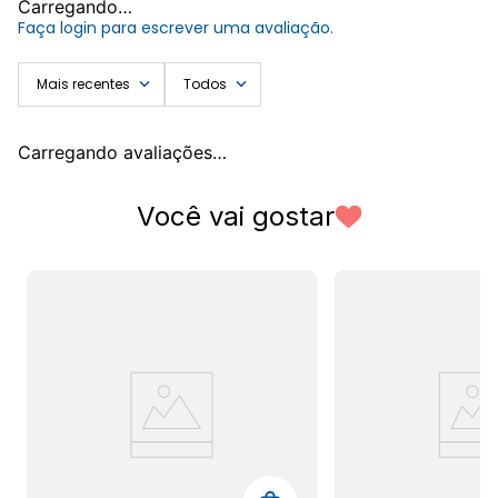
Carregando…
Faça login para escrever uma avaliação.
Descrição do Produto
Mais recentes
Todos
A
Saia Midi Estampada Moda Loka
da marca
MODA LOKA
é a
escolha perfeita para quem busca um visual moderno e sofisticado.
Carregando avaliações…
Com uma estampa de folhagem em tons harmoniosos, esta
saia midi
oferece um design atemporal que se adapta a diversas ocasiões. Sua
modelagem valoriza a silhueta com elegância, proporcionando um
Você vai gostar
caimento fluido e um toque macio, ideal para combinar com blusas
básicas, croppeds ou camisas mais estruturadas, criando looks
versáteis e cheios de estilo.
Confeccionada com 96% poliéster e 4% elastano, a
saia estampada
garante leve elasticidade e conforto durante o uso, adaptando-se
suavemente ao corpo. Para maior segurança e discrição, a peça conta
com um forro 100% poliéster, evitando transparências e assegurando
um caimento impecável. Um detalhe charmoso que agrega
movimento e sofisticação é a fenda lateral discreta, cuidadosamente
incorporada ao design.
A estampa de folhagem vibrante é um dos grandes destaques,
apresentando folhas em tons predominantes de laranja queimado e
verde escuro, distribuídas sobre um fundo de bege claro ou off-
white, criando um contraste marcante e um visual único. Esta
saia midi
forrada
é um item essencial no guarda-roupa feminino, combinando