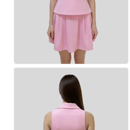
10
º
short