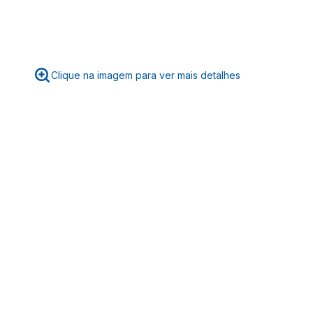
Clique na imagem para ver mais detalhes
☆
☆
☆
☆
☆
Classificação média: 0
(0 avaliações)
Faça login para escrever uma avaliação.
Mais recentes
Todos
Nenhuma avaliação