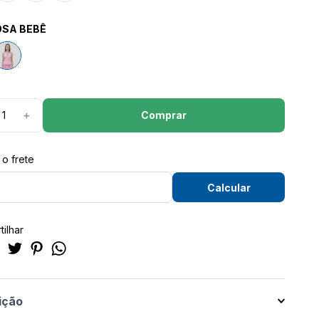
OSA BEBÊ
Comprar
＋
ilhar
ição