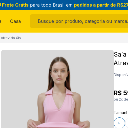
 Frete Grátis
para todo Brasil em
pedidos a partir de R$2
Busque por produto, categoria ou marca...
a
Casa
ais buscados
 Atrevida Xis
Saia
Atre
ama
Disponív
R$
5
ou
2
x d
Taman
feminina
P
raldo