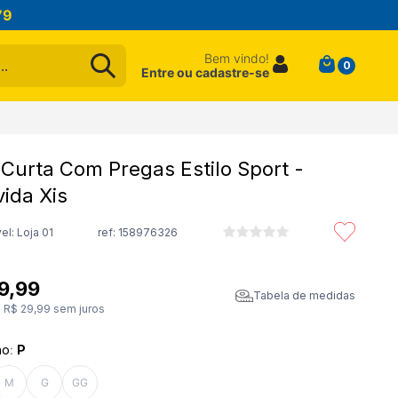
79
Bem vindo!
0
Entre ou cadastre-se
 Curta Com Pregas Estilo Sport -
vida Xis
el: Loja 01
ref:
158976326
9
,
99
Tabela de medidas
e
R$
29
,
99
sem juros
ho
:
P
M
G
GG