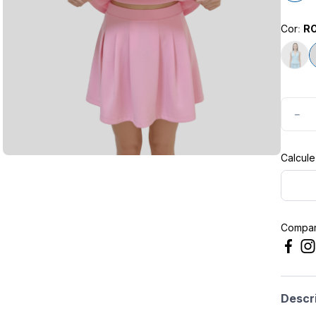
Cor
:
R
－
Compart
Descr