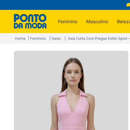

Feminino
Masculino
Belez
Termos m
Feminino
Saias
Saia Curta Com Pregas Estilo Sport -
1
º
infantil
2
º
blusa
3
º
jogo c
4
º
calça
5
º
jeans
6
º
toalha
7
º
manta
8
º
calça 
9
º
são ge