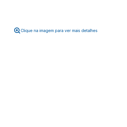
Clique na imagem para ver mais detalhes
☆
☆
☆
☆
☆
Classificação média: 0
(0 avaliações)
Faça login para escrever uma avaliação.
Mais recentes
Todos
Nenhuma avaliação