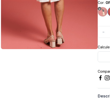
Cor
:
OF
masculina
－
Compart
Descr
Saia 