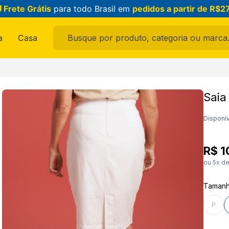
 Frete Grátis
para todo Brasil em
pedidos a partir de R$2
Busque por produto, categoria ou marca...
a
Casa
ais buscados
Saia
ama
Disponív
R$
1
ou
5
x d
Taman
raldo
P
feminina