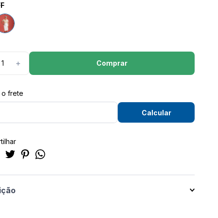
F
Comprar
＋
ilhar
ição
90 GRAUS Ana Xis Midi Secretaria Reta