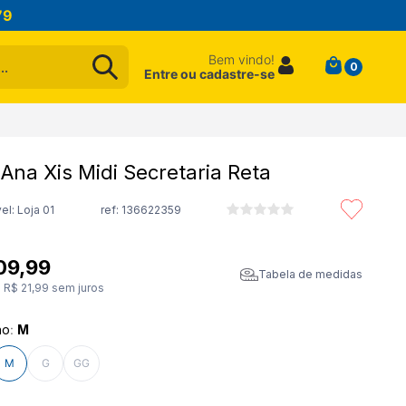
79
Bem vindo!
0
Entre ou cadastre-se
 Ana Xis Midi Secretaria Reta
el: Loja 01
ref:
136622359
09
,
99
Tabela de medidas
e
R$
21
,
99
sem juros
ho
:
M
M
G
GG