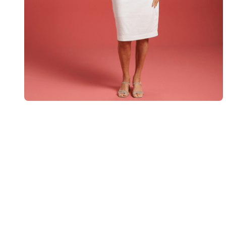
10
º
calça 