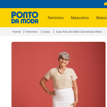

Feminino
Masculino
Belez
Termos m
Feminino
Saias
Saia Ana Xis Midi Secretaria Reta
1
º
infantil
2
º
blusa
3
º
jogo c
4
º
toalha
5
º
jeans
6
º
calça
7
º
manta
8
º
são ge
9
º
calça 