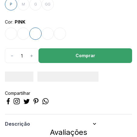
8
º
são geraldo
P
M
G
GG
9
º
calça feminina
Cor
:
PINK
10
º
calça masculina
Comprar
－
＋
Compartilhar
Descrição
Avaliações
REGATA RIBANA ROVITEX P AO GGBERGAMOTAGG