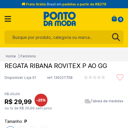
🚚 Frete Grátis
Brasil em
pedidos a partir de R$279
0
Busque por produto, categoria ou marca...
Termos mais buscados
Feminino
1
º
infantil
REGATA RIBANA ROVITEX P AO GG
2
º
blusa
Disponível: Loja 01
ref:
136227758
3
º
jogo cama
4
º
toalha
R$
39
,
99
5
º
jeans
-
25%
R$
29
,
99
Tabela de medidas
ou
1
x de
R$
29
,
99
sem juros
6
º
calça
7
º
manta
Tamanho
:
P