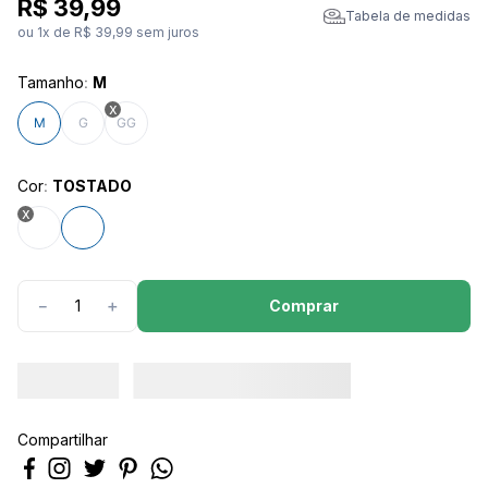
R$
39
,
99
Tabela de medidas
ou
1
x de
R$
39
,
99
sem juros
Tamanho
:
M
M
G
GG
Cor
:
TOSTADO
Comprar
－
＋
Compartilhar