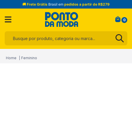
🚚 Frete Grátis
Brasil em
pedidos a partir de R$279
0
Busque por produto, categoria ou marca...
Termos mais buscados
Feminino
1
º
infantil
2
º
blusa
3
º
jogo cama
4
º
toalha
5
º
jeans
6
º
calça
7
º
manta