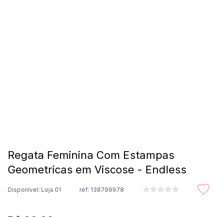
8
º
são geraldo
9
º
calça feminina
10
º
calça masculina
Regata Feminina Com Estampas
Geometricas em Viscose - Endless
Disponível: Loja 01
ref:
138799978