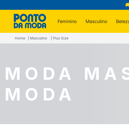

Feminino
Masculino
Belez
Termos m
Masculino
Plus Size
1
º
infantil
2
º
blusa
3
º
jogo c
MODA MAS
4
º
jeans
5
º
calça
MODA
6
º
toalha
7
º
manta
8
º
calça 
9
º
são ge