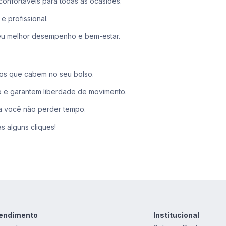
onfortáveis para todas as ocasiões.
e profissional.
seu melhor desempenho e bem-estar.
ços que cabem no seu bolso.
 e garantem liberdade de movimento.
ra você não perder tempo.
s alguns cliques!
endimento
Institucional