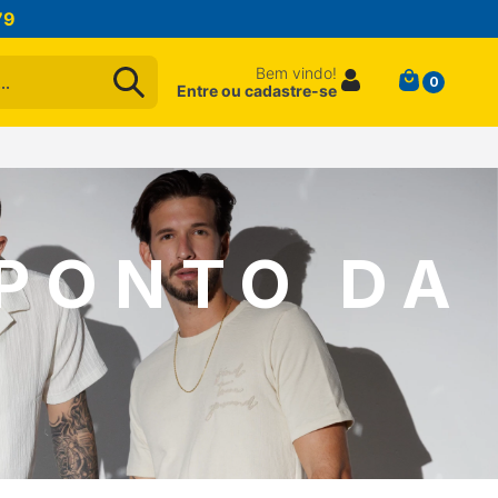
79
Bem vindo!
0
Entre ou cadastre-se
 PONTO DA