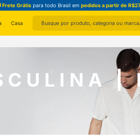
 Frete Grátis
para todo Brasil em
pedidos a partir de R$2
Busque por produto, categoria ou marca...
a
Casa
ais buscados
ama
CULINA |
feminina
raldo