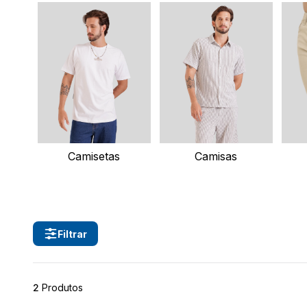
10
º
calça 
Camisetas
Camisas
Filtrar
2
Produtos