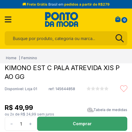
🚚 Frete Grátis
Brasil em
pedidos a partir de R$279
0
Busque por produto, categoria ou marca...
Termos mais buscados
Feminino
1
º
infantil
KIMONO EST C PALA ATREVIDA XIS P
2
º
blusa
AO GG
3
º
jogo cama
Disponível: Loja 01
ref:
145644858
4
º
calça
5
º
jeans
R$
49
,
99
Tabela de medidas
6
º
toalha
ou
2
x de
R$
24
,
99
sem juros
7
º
manta
Comprar
－
＋