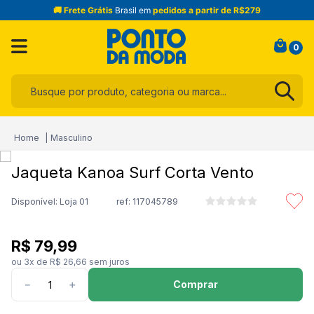
🚚 Frete Grátis
Brasil em
pedidos a partir de R$279
0
Busque por produto, categoria ou marca...
Termos mais buscados
Masculino
1
º
infantil
Jaqueta Kanoa Surf Corta Vento
2
º
toalha
3
º
jeans
Disponível: Loja 01
ref:
117045789
4
º
jogo cama
R$
79
,
99
5
º
calça
ou
3
x de
R$
26
,
66
sem juros
6
º
blusa
Comprar
－
＋
7
º
camisa masculina