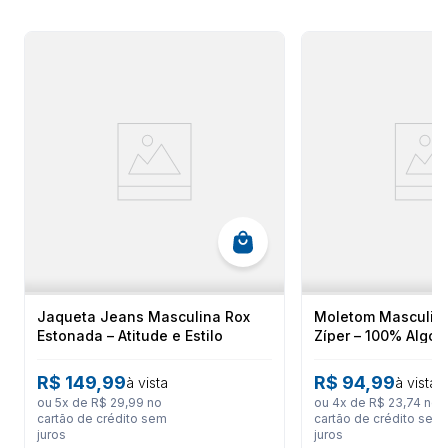
Confeccionada com uma composição de 95%
Poliéster
e 5%
Elastano
no corpo, e forro 100% Poliéster, a jaqueta oferece conforto
e flexibilidade. Seu design inclui um prático zíper central frontal na cor
preta para fácil abertura e fechamento, além de um bolso lateral com
zíper, perfeito para guardar pequenos objetos com segurança. O
capuz funcional
, com cordões pretos, proporciona proteção
adicional contra o vento e a chuva leve, enquanto os elásticos nos
pulsos e na barra garantem um ajuste perfeito ao corpo, impedindo a
entrada de correntes de ar.
Com um nível de resistência ao vento classificado como "Totalmente
corta-vento", esta
jaqueta masculina
é ideal para enfrentar
condições climáticas adversas, mantendo o corpo aquecido e
protegido. Seja para um dia na praia, uma caminhada ou simplesmente
para um estilo casual, a
Jaqueta Kanoa Surf Corta Vento Masculina
oferece durabilidade e desempenho, destacando-se pela sua
versatilidade e qualidade. É a peça perfeita para
surfistas
, praticantes
de
esportes aquáticos
e para quem busca uma peça versátil para o
dia a dia.
Jaqueta Jeans Masculina Rox
Moletom Masculin
Estonada – Atitude e Estilo
Zíper – 100% Algo
Dicas de Uso e Cuidados
Urbano
R$
149
,
99
R$
94
,
99
à vista
à vista
ou
5
x de
R$
29
,
99
no
ou
4
x de
R$
23
,
74
no
Para garantir a durabilidade e a integridade da sua Jaqueta
cartão de crédito sem
cartão de crédito sem
Kanoa Surf Corta Vento, siga sempre as instruções de lavagem
juros
juros
impressas na etiqueta interna do produto.