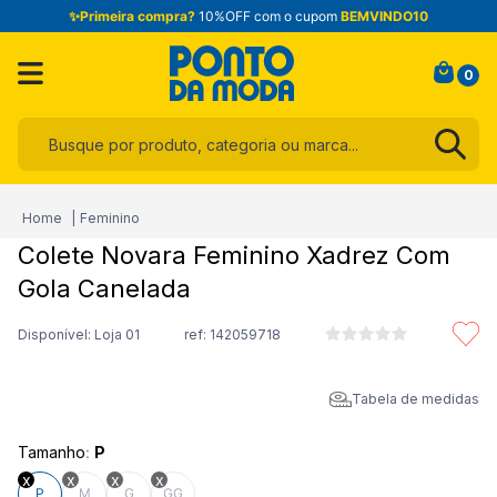
✨Primeira compra?
10%OFF com o cupom
BEMVINDO10
0
Busque por produto, categoria ou marca...
Termos mais buscados
Feminino
1
º
infantil
Colete Novara Feminino Xadrez Com
2
º
blusa
Gola Canelada
3
º
jogo cama
Disponível: Loja 01
ref:
142059718
4
º
toalha
5
º
jeans
Tabela de medidas
6
º
calça
Tamanho
:
P
7
º
manta
P
M
G
GG