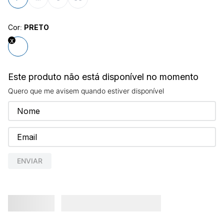
8
º
são geraldo
9
º
calça feminina
Cor
:
PRETO
10
º
calça masculina
Este produto não está disponível no momento
Quero que me avisem quando estiver disponível
ENVIAR