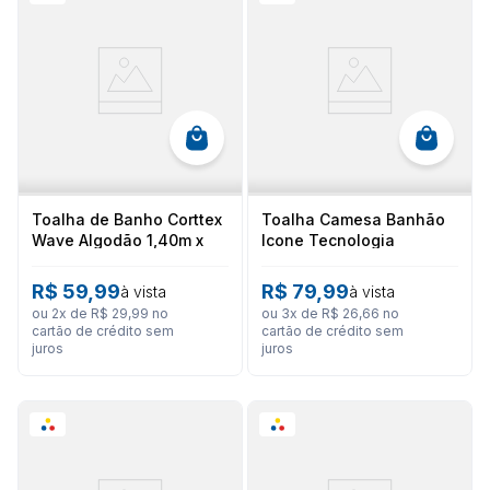
Toalha de Banho Corttex
Toalha Camesa Banhão
Wave Algodão 1,40m x
Icone Tecnologia
70cm
nanosoft
R$
59
,
99
R$
79
,
99
à vista
à vista
ou
2
x de
R$
29
,
99
no
ou
3
x de
R$
26
,
66
no
cartão de crédito sem
cartão de crédito sem
juros
juros