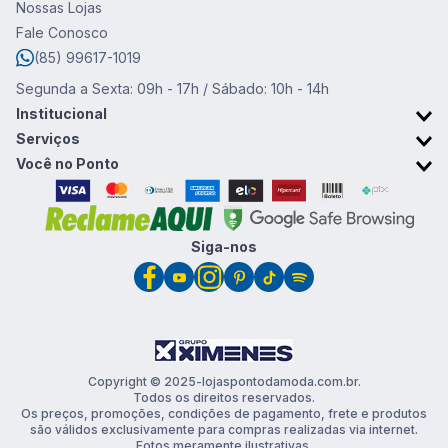
Nossas Lojas
Fale Conosco
(85) 99617-1019
Segunda a Sexta: 09h - 17h / Sábado: 10h - 14h
Institucional
Sobre o Ponto da Moda
Serviços
Trabalhe conosco
Retirada em Loja
Você no Ponto
Trocas e devoluções
Cartão Ponto da Moda
Promoções & Cupons
Clube de vantagens
Siga-nos
Copyright © 2025-lojaspontodamoda.com.br.
Todos os direitos reservados.
Os preços, promoções, condições de pagamento, frete e produtos
são válidos exclusivamente para compras realizadas via internet.
Fotos meramente ilustrativas.