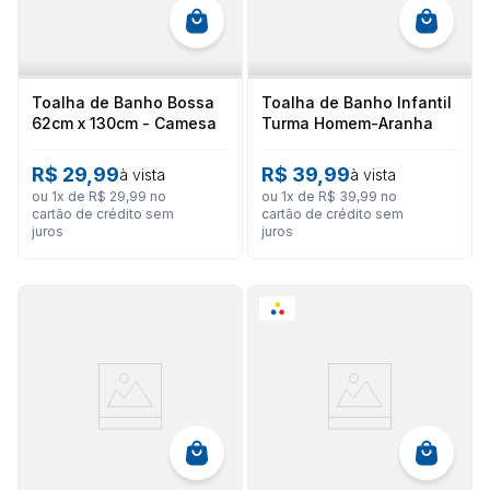
Toalha de Banho Bossa
Toalha de Banho Infantil
62cm x 130cm - Camesa
Turma Homem-Aranha
60cm X 1,20m - Lepper
R$
29
,
99
R$
39
,
99
à vista
à vista
ou
1
x de
R$
29
,
99
no
ou
1
x de
R$
39
,
99
no
cartão de crédito sem
cartão de crédito sem
juros
juros