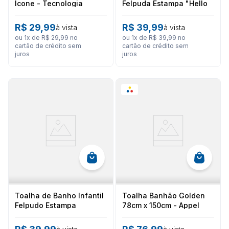
Icone - Tecnologia
Felpuda Estampa "Hello
nanosoft
Sunshine" - Dohler
R$
29
,
99
R$
39
,
99
à vista
à vista
ou
1
x de
R$
29
,
99
no
ou
1
x de
R$
39
,
99
no
cartão de crédito sem
cartão de crédito sem
juros
juros
Toalha de Banho Infantil
Toalha Banhão Golden
Felpudo Estampa
78cm x 150cm - Appel
Dinossauro 70cm X 1,15m
- Dohler