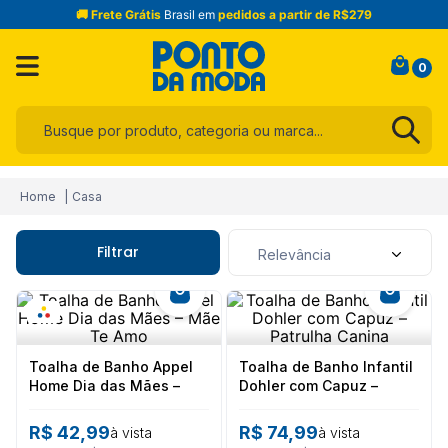
🚚 Frete Grátis
Brasil em
pedidos a partir de R$279
0
Busque por produto, categoria ou marca...
Termos mais buscados
Casa
1
º
infantil
2
º
blusa
Filtrar
Relevância
3
º
jogo cama
4
º
jeans
5
º
calça
Toalha de Banho Appel
Toalha de Banho Infantil
6
º
toalha
Home Dia das Mães –
Dohler com Capuz –
Mãe Te Amo
Patrulha Canina
7
º
manta
R$
42
,
99
R$
74
,
99
à vista
à vista