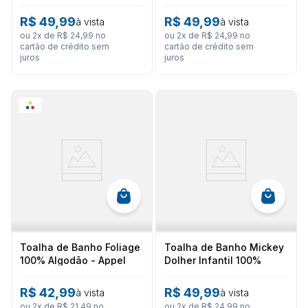
Algodão
70cm
R$
49
,
99
R$
49
,
99
à vista
à vista
ou
2
x de
R$
24
,
99
no
ou
2
x de
R$
24
,
99
no
cartão de crédito sem
cartão de crédito sem
juros
juros
Toalha de Banho Foliage
Toalha de Banho Mickey
100% Algodão - Appel
Dolher Infantil 100%
Algodão
R$
42
,
99
R$
49
,
99
à vista
à vista
ou
2
x de
R$
21
,
49
no
ou
2
x de
R$
24
,
99
no