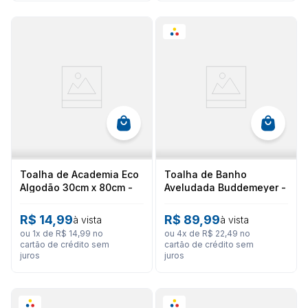
Toalha de Academia Eco
Toalha de Banho
Algodão 30cm x 80cm -
Aveludada Buddemeyer -
Atlântica
Linha Lollipop
R$
14
,
99
R$
89
,
99
à vista
à vista
ou
1
x de
R$
14
,
99
no
ou
4
x de
R$
22
,
49
no
cartão de crédito sem
cartão de crédito sem
juros
juros