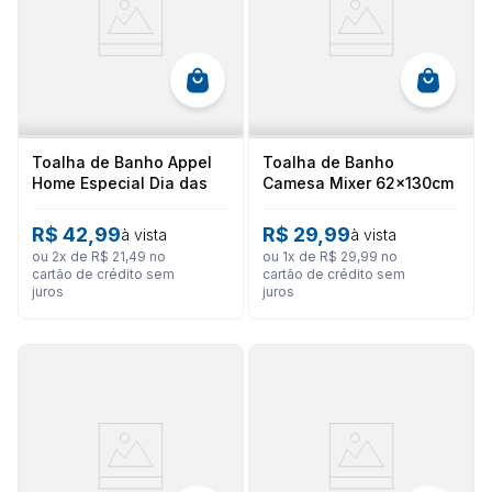
Toalha de Banho Appel
Toalha de Banho
Home Especial Dia das
Camesa Mixer 62x130cm
Mães – Mãe Te Amo
R$
42
,
99
R$
29
,
99
à vista
à vista
ou
2
x de
R$
21
,
49
no
ou
1
x de
R$
29
,
99
no
cartão de crédito sem
cartão de crédito sem
juros
juros