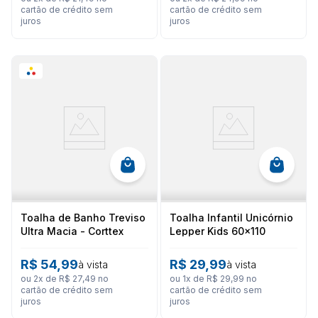
cartão de crédito sem
cartão de crédito sem
juros
juros
Toalha de Banho Treviso
Toalha Infantil Unicórnio
Ultra Macia - Corttex
Lepper Kids 60x110
R$
54
,
99
R$
29
,
99
à vista
à vista
ou
2
x de
R$
27
,
49
no
ou
1
x de
R$
29
,
99
no
cartão de crédito sem
cartão de crédito sem
juros
juros