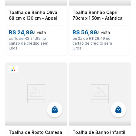
Toalha de Banho Oliva
Toalha Banhão Capri
68 cm x 130 cm - Appel
70cm x 1,50m - Atântica
R$
24
,
99
R$
56
,
99
à vista
à vista
ou
1
x de
R$
24
,
99
no
ou
2
x de
R$
28
,
49
no
cartão de crédito sem
cartão de crédito sem
juros
juros
Toalha de Rosto Camesa
Toalha de Banho Infantil