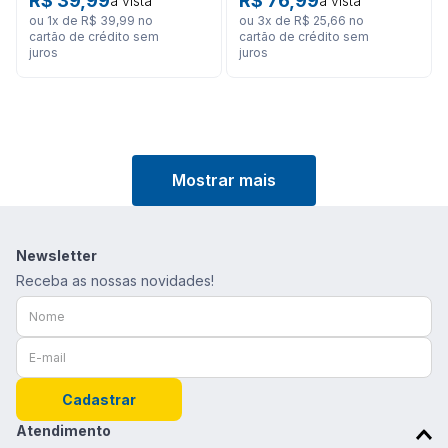
R$
39
,
99
R$
76
,
99
à vista
à vista
ou
1
x de
R$
39
,
99
no
ou
3
x de
R$
25
,
66
no
cartão de crédito sem
cartão de crédito sem
juros
juros
Mostrar mais
Newsletter
Receba as nossas novidades!
Cadastrar
Atendimento