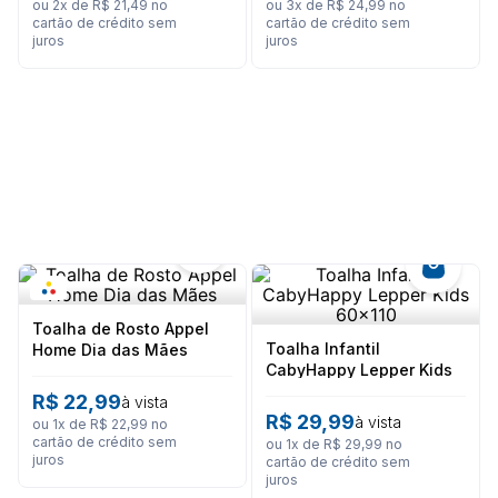
8
º
calça feminina
ou
2
x de
R$
21
,
49
no
ou
3
x de
R$
24
,
99
no
cartão de crédito sem
cartão de crédito sem
juros
juros
9
º
são geraldo
10
º
calça masculina
Toalha de Rosto Appel
Toalha Infantil
Home Dia das Mães
CabyHappy Lepper Kids
60x110
R$
22
,
99
à vista
R$
29
,
99
à vista
ou
1
x de
R$
22
,
99
no
cartão de crédito sem
ou
1
x de
R$
29
,
99
no
juros
cartão de crédito sem
juros