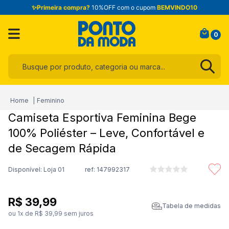
✨Primeira compra?
10%OFF com o cupom
BEMVINDO10
0
Busque por produto, categoria ou marca...
Termos mais buscados
Feminino
1
º
infantil
Camiseta Esportiva Feminina Bege
2
º
toalha
100% Poliéster – Leve, Confortável e
3
º
jogo cama
de Secagem Rápida
4
º
calça
Disponível: Loja 01
ref:
147992317
5
º
blusa
6
º
jeans
R$
39
,
99
Tabela de medidas
ou
1
x de
R$
39
,
99
sem juros
7
º
manta