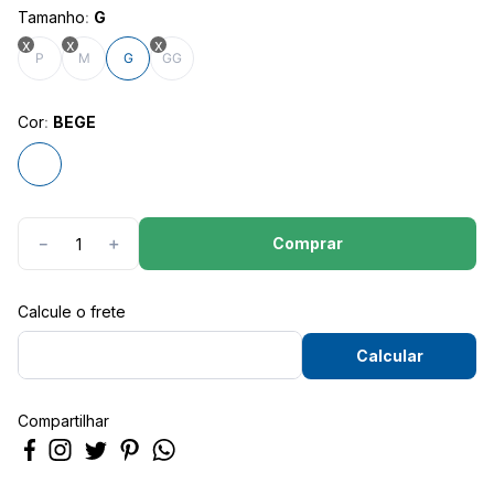
8
º
calça feminina
Tamanho
:
G
9
º
camisa masculina
P
M
G
GG
10
º
calça masculina
Cor
:
BEGE
Comprar
－
＋
Compartilhar