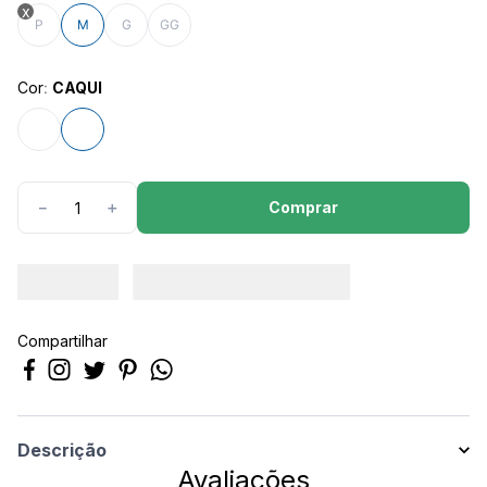
8
º
são geraldo
P
M
G
GG
9
º
calça feminina
10
º
calça masculina
Cor
:
CAQUI
Comprar
－
＋
Compartilhar
Descrição
Avaliações