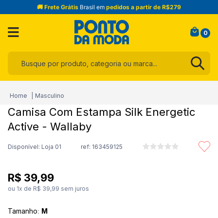
🚚 Frete Grátis
Brasil em
pedidos a partir de R$279
0
Busque por produto, categoria ou marca...
Termos mais buscados
Masculino
1
º
infantil
Camisa Com Estampa Silk Energetic
2
º
blusa
Active - Wallaby
3
º
jogo cama
Disponível: Loja 01
ref:
163459125
4
º
toalha
5
º
jeans
R$
39
,
99
6
º
calça
ou
1
x de
R$
39
,
99
sem juros
7
º
manta
Tamanho
:
M