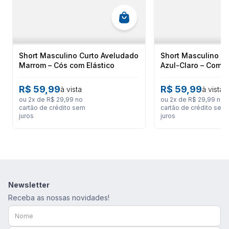
Dicas de Uso e Cuidados
Para garantir a longevidade e a conservação da sua Bermuda Surf Boy
Elastano, é fundamental seguir as instruções de lavagem impressas
na etiqueta interna do produto.
Short Masculino Curto Aveludado
Short Masculino C
Marrom – Cós com Elástico
Azul-Claro – Com 
Ficha Técnica
R$
59
,
99
R$
59
,
99
à vista
à vista
ou
2
x de
R$
29
,
99
no
ou
2
x de
R$
29
,
99
no
cartão de crédito sem
cartão de crédito sem
Marca: SURF BOY
juros
juros
Código de Referência: 122875542
Gênero: Masculino
Composição: 95% Elastano 5% Poliéster
Estilo: Tactel Estampada
Ajuste: Elástico e Cadarço na Cintura
Newsletter
Instruções de Cuidado: Leia as instruções de lavagem impressas na
Receba as nossas novidades!
etiqueta interna do produto