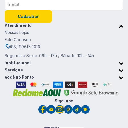
Cadastrar
Atendimento
Nossas Lojas
Fale Conosco
(85) 99617-1019
Segunda a Sexta: 09h - 17h / Sábado: 10h - 14h
Institucional
Sobre o Ponto da Moda
Serviços
Trabalhe conosco
Retirada em Loja
Você no Ponto
Trocas e devoluções
Cartão Ponto da Moda
Promoções & Cupons
Clube de vantagens
Siga-nos