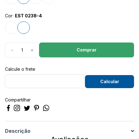
8
º
calça feminina
9
º
são geraldo
Cor
:
EST 0238-4
10
º
short
Comprar
－
＋
Compartilhar
Descrição