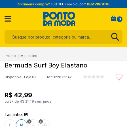
✨Primeira compra?
10%OFF com o cupom
BEMVINDO10
0
Busque por produto, categoria ou marca...
Termos mais buscados
Masculino
1
º
infantil
Bermuda Surf Boy Elastano
2
º
blusa
Disponível: Loja 01
ref:
122875542
3
º
jogo cama
4
º
calça
R$
42
,
99
5
º
jeans
ou
2
x de
R$
21
,
49
sem juros
6
º
toalha
Tamanho
:
M
7
º
manta
P
M
G
GG