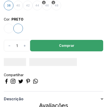
8
º
manta
38
40
42
44
46
48
9
º
calça feminina
10
º
calça masculina
Cor
:
PRETO
Comprar
－
＋
Compartilhar
Descrição
Avaliações