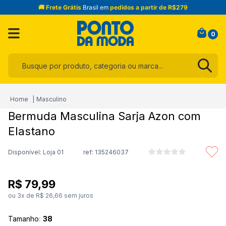
🚚 Frete Grátis
Brasil em
pedidos a partir de R$279
0
Busque por produto, categoria ou marca...
Termos mais buscados
Masculino
1
º
infantil
Bermuda Masculina Sarja Azon com
2
º
toalha
Elastano
3
º
jeans
Disponível: Loja 01
ref:
135246037
4
º
jogo cama
5
º
calça
R$
79
,
99
6
º
blusa
ou
3
x de
R$
26
,
66
sem juros
7
º
camisa masculina
Tamanho
:
38