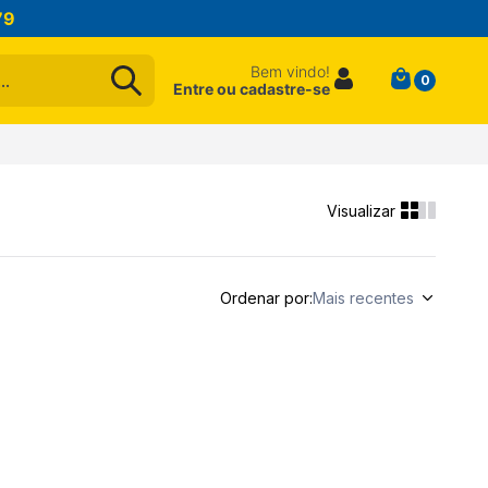
79
Bem vindo!
0
Entre ou cadastre-se
Ordenar por
Mais recentes