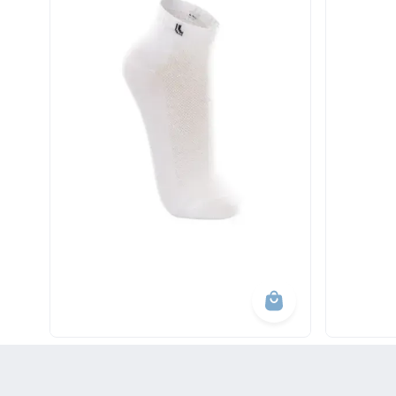
10
º
short