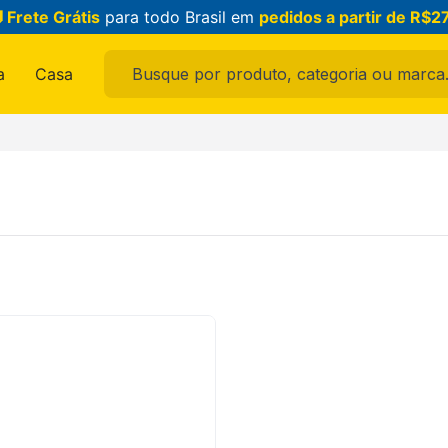
 Frete Grátis
para todo Brasil em
pedidos a partir de R$2
Busque por produto, categoria ou marca...
a
Casa
ais buscados
ama
feminina
raldo