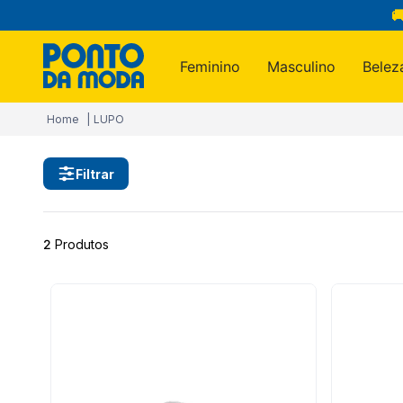

Feminino
Masculino
Belez
Termos m
LUPO
1
º
infantil
2
º
blusa
Filtrar
3
º
jogo c
4
º
calça
2
Produtos
5
º
jeans
6
º
toalha
7
º
manta
8
º
calça 
9
º
são ge