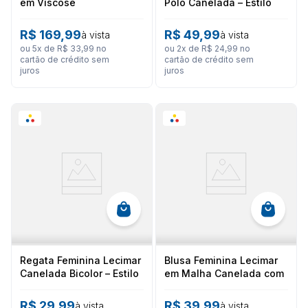
em Viscose
Polo Canelada – Estilo
Casual e Toque Natural
R$
169
,
99
R$
49
,
99
à vista
à vista
ou
5
x de
R$
33
,
99
no
ou
2
x de
R$
24
,
99
no
cartão de crédito sem
cartão de crédito sem
juros
juros
Regata Feminina Lecimar
Blusa Feminina Lecimar
Canelada Bicolor – Estilo
em Malha Canelada com
Retrô e Conforto
Detalhe em Renda
Moderno
R$
29
,
99
R$
39
,
99
à vista
à vista