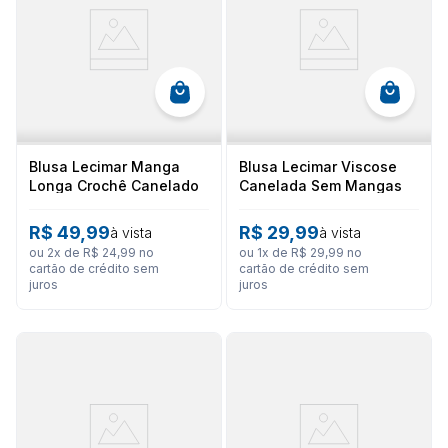
Blusa Lecimar Manga
Blusa Lecimar Viscose
Longa Crochê Canelado
Canelada Sem Mangas
Com Renda
R$
49
,
99
R$
29
,
99
à vista
à vista
ou
2
x de
R$
24
,
99
no
ou
1
x de
R$
29
,
99
no
cartão de crédito sem
cartão de crédito sem
juros
juros