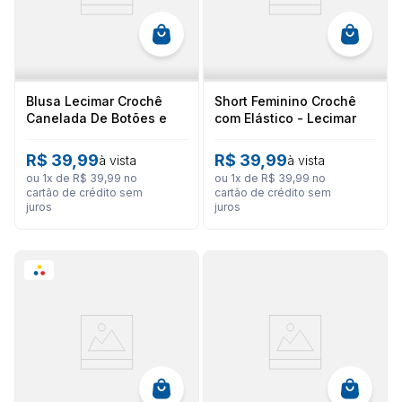
Blusa Lecimar Crochê
Short Feminino Crochê
Canelada De Botões e
com Elástico - Lecimar
Renda
R$
39
,
99
R$
39
,
99
à vista
à vista
ou
1
x de
R$
39
,
99
no
ou
1
x de
R$
39
,
99
no
cartão de crédito sem
cartão de crédito sem
juros
juros