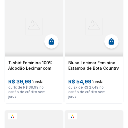
T-shirt Feminina 100%
Blusa Lecimar Feminina
Algodão Lecimar com
Estampa de Bota Country
Estampa de Flor Tropical
Viscose
- Branca
R$
39
,
99
R$
54
,
99
à vista
à vista
ou
1
x de
R$
39
,
99
no
ou
2
x de
R$
27
,
49
no
cartão de crédito sem
cartão de crédito sem
juros
juros