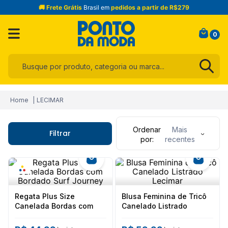
🚚 Frete Grátis
Brasil em
pedidos a partir de R$279
0
Busque por produto, categoria ou marca...
Termos mais buscados
LECIMAR
1
º
infantil
2
º
blusa
Ordenar
Mais
Filtrar
por
recentes
3
º
jogo cama
4
º
jeans
5
º
calça
6
º
toalha
Regata Plus Size
Blusa Feminina de Tricô
Canelada Bordas com
Canelado Listrado
7
º
manta
Bordado Surf Journey
Lecimar