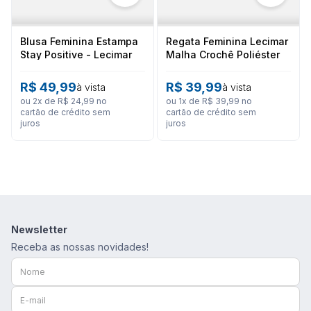
Blusa Feminina Estampa
Regata Feminina Lecimar
Stay Positive - Lecimar
Malha Crochê Poliéster
Viscose
R$
49
,
99
R$
39
,
99
à vista
à vista
ou
2
x de
R$
24
,
99
no
ou
1
x de
R$
39
,
99
no
cartão de crédito sem
cartão de crédito sem
juros
juros
Newsletter
Receba as nossas novidades!