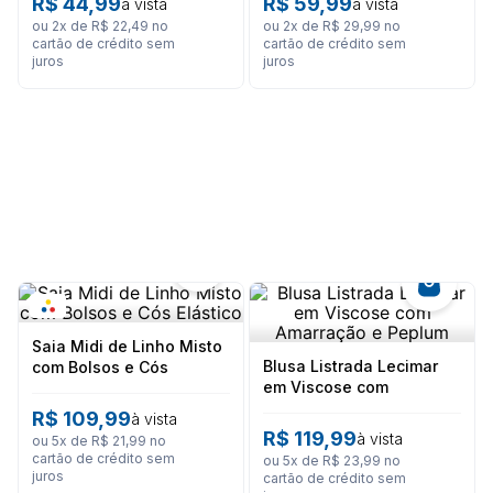
R$
44
,
99
R$
59
,
99
à vista
à vista
8
º
calça feminina
ou
2
x de
R$
22
,
49
no
ou
2
x de
R$
29
,
99
no
9
º
são geraldo
cartão de crédito sem
cartão de crédito sem
juros
juros
10
º
calça masculina
Saia Midi de Linho Misto
Blusa Listrada Lecimar
com Bolsos e Cós
em Viscose com
Elástico
Amarração e Peplum
R$
109
,
99
à vista
R$
119
,
99
à vista
ou
5
x de
R$
21
,
99
no
cartão de crédito sem
ou
5
x de
R$
23
,
99
no
juros
cartão de crédito sem