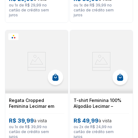
ou
1
x de
R$
29
,
99
no
ou
1
x de
R$
39
,
99
no
cartão de crédito sem
cartão de crédito sem
juros
juros
Regata Cropped
T-shirt Feminina 100%
Feminina Lecimar em
Algodão Lecimar –
Malha de Algodão com
Estampa "Freshness of
Acabamento em Renda
Summer"
R$
39
,
99
R$
49
,
99
à vista
à vista
ou
1
x de
R$
39
,
99
no
ou
2
x de
R$
24
,
99
no
cartão de crédito sem
cartão de crédito sem
juros
juros