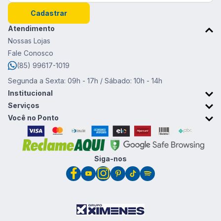
Cadastrar
Atendimento
Nossas Lojas
Fale Conosco
(85) 99617-1019
Segunda a Sexta: 09h - 17h / Sábado: 10h - 14h
Institucional
Sobre o Ponto da Moda
Serviços
Trabalhe conosco
Retirada em Loja
Você no Ponto
Trocas e devoluções
Cartão Ponto da Moda
Promoções & Cupons
Clube de vantagens
Siga-nos