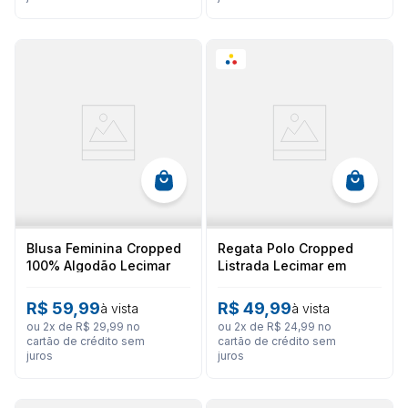
Blusa Feminina Cropped
Regata Polo Cropped
100% Algodão Lecimar
Listrada Lecimar em
com Estampa Floral e
Malha Canelada
Glitter
R$
59
,
99
R$
49
,
99
à vista
à vista
ou
2
x de
R$
29
,
99
no
ou
2
x de
R$
24
,
99
no
cartão de crédito sem
cartão de crédito sem
juros
juros