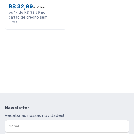
8
º
são geraldo
Treino
R$
32
,
99
à vista
9
º
calça feminina
ou
1
x de
R$
32
,
99
no
cartão de crédito sem
juros
10
º
calça masculina
Newsletter
Receba as nossas novidades!