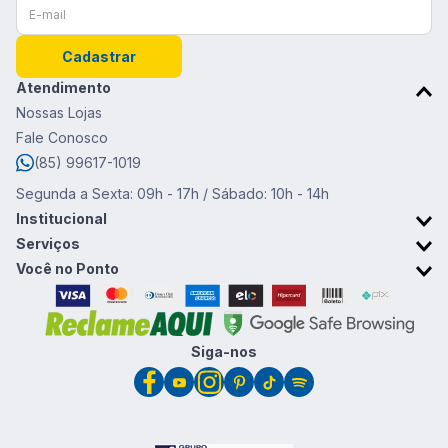
Cadastrar
Atendimento
Nossas Lojas
Fale Conosco
(85) 99617-1019
Segunda a Sexta: 09h - 17h / Sábado: 10h - 14h
Institucional
Sobre o Ponto da Moda
Serviços
Trabalhe conosco
Retirada em Loja
Você no Ponto
Trocas e devoluções
Cartão Ponto da Moda
Promoções & Cupons
Clube de vantagens
Siga-nos