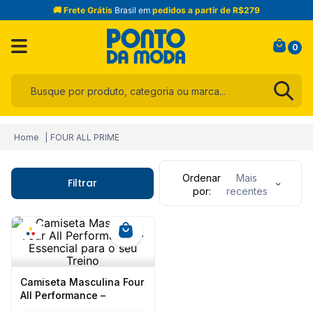
🚚 Frete Grátis
Brasil em
pedidos a partir de R$279
0
Busque por produto, categoria ou marca...
Termos mais buscados
FOUR ALL PRIME
1
º
infantil
2
º
blusa
Ordenar
Mais
Filtrar
por
recentes
3
º
jogo cama
4
º
toalha
5
º
jeans
6
º
calça
Camiseta Masculina Four
7
º
manta
All Performance –
Essencial para o seu