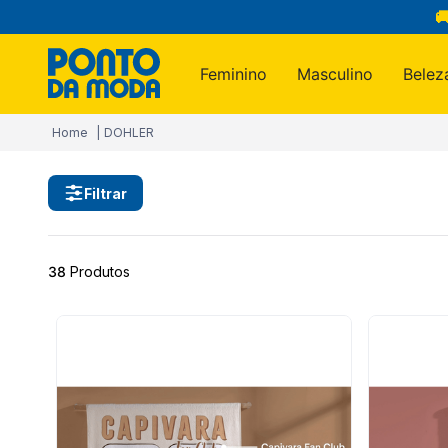

Feminino
Masculino
Belez
Termos m
DOHLER
1
º
infantil
2
º
blusa
Filtrar
3
º
jogo c
4
º
jeans
38
Produtos
5
º
calça
6
º
toalha
7
º
manta
8
º
calça 
9
º
são ge