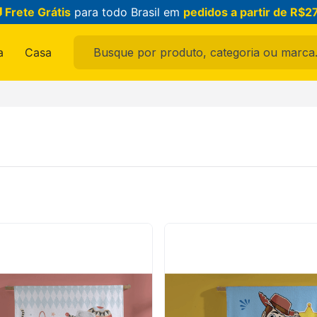
 Frete Grátis
para todo Brasil em
pedidos a partir de R$2
Busque por produto, categoria ou marca...
a
Casa
ais buscados
ama
feminina
raldo