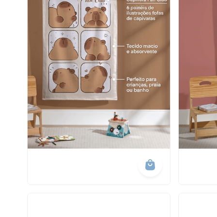
10
º
calça 