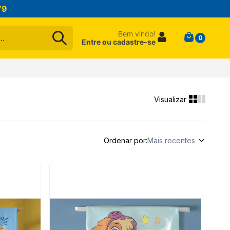
79
Bem vindo!
0
Entre ou cadastre-se
Ordenar por
Mais recentes