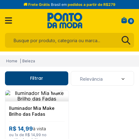
🚚 Frete Grátis
Brasil em
pedidos a partir de R$279
0
Busque por produto, categoria ou marca...
Termos mais buscados
Beleza
1
º
infantil
2
º
blusa
Filtrar
Relevância
3
º
jogo cama
4
º
calça
5
º
jeans
Iluminador Mia Make
Brilho das Fadas
6
º
toalha
R$
14
,
99
à vista
7
º
manta
ou
1
x de
R$
14
,
99
no