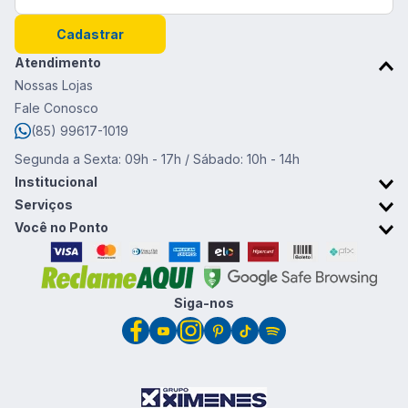
Cadastrar
Atendimento
Nossas Lojas
Fale Conosco
(85) 99617-1019
Segunda a Sexta: 09h - 17h / Sábado: 10h - 14h
Institucional
Sobre o Ponto da Moda
Serviços
Trabalhe conosco
Retirada em Loja
Você no Ponto
Trocas e devoluções
Cartão Ponto da Moda
Promoções & Cupons
Clube de vantagens
Siga-nos