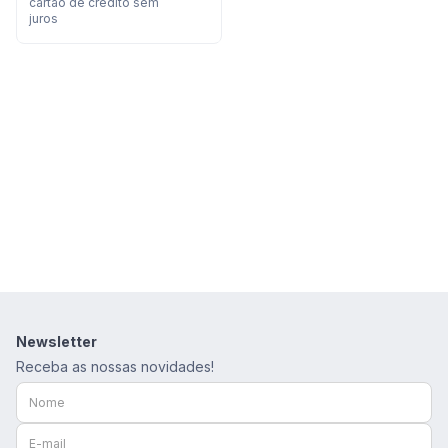
cartão de crédito sem
8
º
calça feminina
juros
9
º
são geraldo
10
º
short
Newsletter
Receba as nossas novidades!