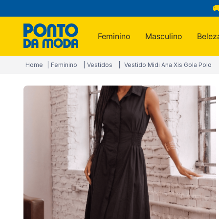

Feminino
Masculino
Belez
Termos m
Feminino
Vestidos
Vestido Midi Ana Xis Gola Polo
1
º
infantil
2
º
blusa
3
º
jogo c
4
º
jeans
5
º
calça
6
º
toalha
7
º
manta
8
º
calça 
9
º
são ge