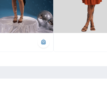
endimento
Institucional
ssas Lojas
Sobre o Ponto
le Conosco
Trabalhe conosco
Trocas e devoluções
(85) 99617-1019
Promoções & Cupons
ecommerce@lojaspontodamoda.com.br