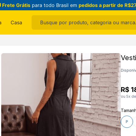
 Frete Grátis
para todo Brasil em
pedidos a partir de R$2
Busque por produto, categoria ou marca...
a
Casa
ais buscados
Vest
ama
Disponív
R$
1
ou
5
x d
Taman
feminina
P
raldo