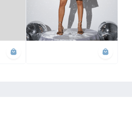
Serviços
Você no Ponto
Retirada em loja
Cartão Ponto da Moda
Clube de vantagens