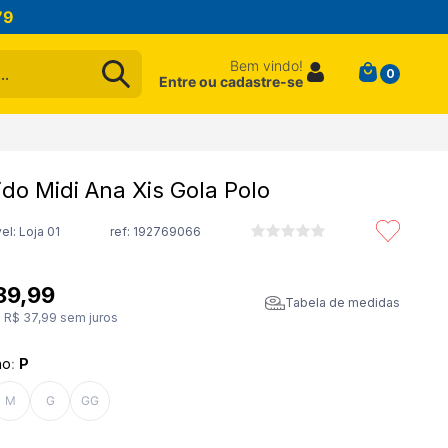
79
Bem vindo!
0
Entre ou cadastre-se
ido Midi Ana Xis Gola Polo
el: Loja 01
ref:
192769066
89
,
99
Tabela de medidas
e
R$
37
,
99
sem juros
ho
:
P
M
G
GG