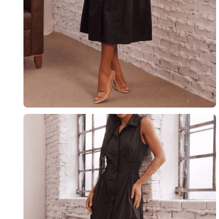
10
º
calça 