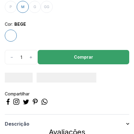
8
º
calça feminina
P
M
G
GG
9
º
são geraldo
10
º
short
Cor
:
BEGE
Comprar
－
＋
Compartilhar
Descrição
Avaliações