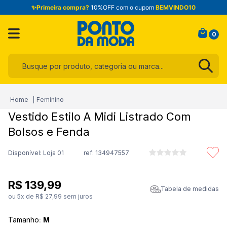
✨Primeira compra?
10%OFF com o cupom
BEMVINDO10
0
Busque por produto, categoria ou marca...
Termos mais buscados
Feminino
1
º
infantil
Vestido Estilo A Midi Listrado Com
2
º
blusa
Bolsos e Fenda
3
º
jogo cama
Disponível: Loja 01
ref:
134947557
4
º
calça
5
º
jeans
R$
139
,
99
Tabela de medidas
6
º
toalha
ou
5
x de
R$
27
,
99
sem juros
7
º
manta
Tamanho
:
M