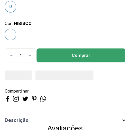
8
º
são geraldo
U
9
º
calça feminina
10
º
calça masculina
Cor
:
HIBISCO
Comprar
－
＋
Compartilhar
Descrição
Avaliações