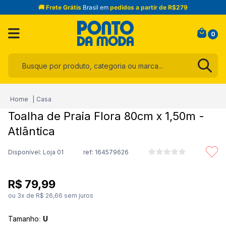
🚚 Frete Grátis
Brasil em
pedidos a partir de R$279
0
Busque por produto, categoria ou marca...
Termos mais buscados
Casa
1
º
infantil
Toalha de Praia Flora 80cm x 1,50m -
2
º
blusa
Atlântica
3
º
jogo cama
Disponível: Loja 01
ref:
164579626
4
º
toalha
5
º
jeans
R$
79
,
99
6
º
calça
ou
3
x de
R$
26
,
66
sem juros
7
º
manta
Tamanho
:
U