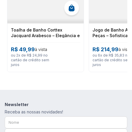
Dicas de Uso e Cuidados
Toalha de Banho Corttex
Jogo de Banho Atl
Para garantir a longevidade e preservar as características da
Jacquard Arabesco – Elegância e
Peças – Sofistica
sua Toalha de Banho Vanilla Extra Soft, siga as instruções de
Conforto Premium
Aveludado
lavagem impressas na etiqueta interna do produto.
Evite o uso de alvejantes e amaciantes em excesso, pois
R$
49
,
99
R$
214
,
99
à vista
à vista
podem reduzir a capacidade de absorção da toalha e danificar
ou
2
x de
R$
24
,
99
no
ou
6
x de
R$
35
,
83
no
as fibras de algodão.
cartão de crédito sem
cartão de crédito sem
juros
juros
Ficha Técnica
Marca: BUDDEMEYER
Código de Referência: 161129774
Linha: Vanilla
Newsletter
Tipo de Produto: Toalha de Banho
Composição: 100% Algodão
Receba as nossas novidades!
Tamanho: 70 cm x 1,35 m
Gramatura: 500 g/m²
Característica: Extra Soft
Toque: Suave e Macio