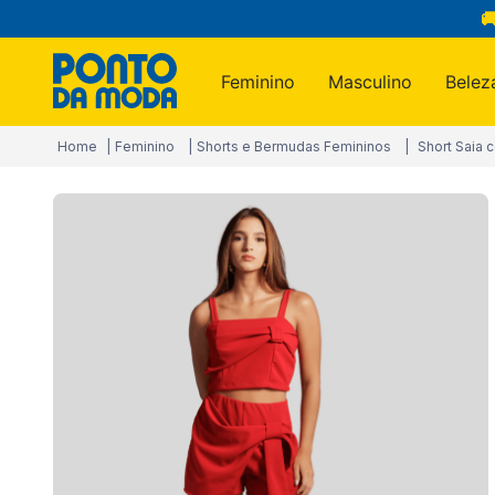

Feminino
Masculino
Belez
Termos m
Feminino
Shorts e Bermudas Femininos
Short Saia 
1
º
infantil
2
º
blusa
3
º
jogo c
4
º
toalha
5
º
jeans
6
º
calça
7
º
manta
8
º
são ge
9
º
calça 