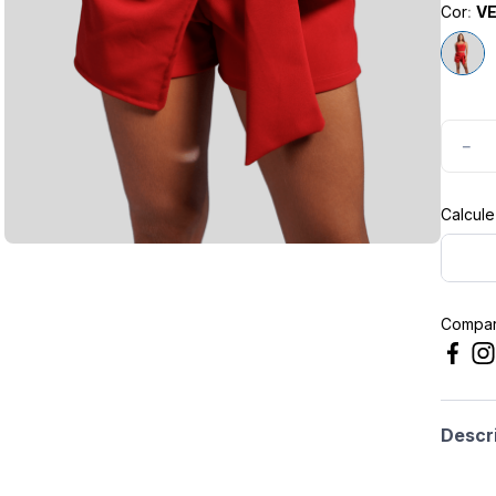
Cor
:
V
masculina
－
Compart
Descr
Short