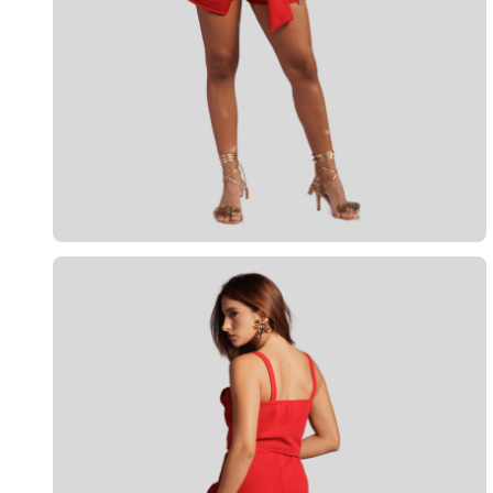
10
º
calça 