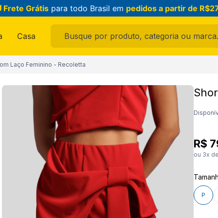
 Frete Grátis
para todo Brasil em
pedidos a partir de R$2
Busque por produto, categoria ou marca...
a
Casa
ais buscados
com Laço Feminino - Recoletta
Shor
ama
Disponív
R$
7
ou
3
x d
Taman
raldo
P
feminina