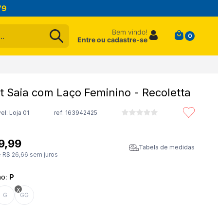
79
Bem vindo!
0
Entre ou cadastre-se
t Saia com Laço Feminino - Recoletta
el: Loja 01
ref:
163942425
9
,
99
Tabela de medidas
e
R$
26
,
66
sem juros
ho
:
P
G
GG