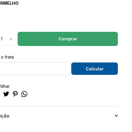
ERMELHO
Comprar
＋
ilhar
ição
 Saia com Laço Recoletta Feminino P ao GG