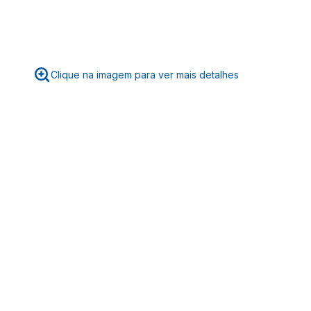
Clique na imagem para ver mais detalhes
☆
☆
☆
☆
☆
Classificação média: 0
(0 avaliações)
Faça login para escrever uma avaliação.
Mais recentes
Todos
Nenhuma avaliação