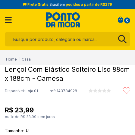
🚚 Frete Grátis
Brasil em
pedidos a partir de R$279
0
Busque por produto, categoria ou marca...
Termos mais buscados
Casa
1
º
infantil
Lençol Com Elástico Solteiro Liso 88cm
2
º
blusa
x 188cm - Camesa
3
º
jogo cama
Disponível: Loja 01
ref:
143784928
4
º
toalha
5
º
jeans
R$
23
,
99
6
º
calça
ou
1
x de
R$
23
,
99
sem juros
7
º
manta
Tamanho
:
U