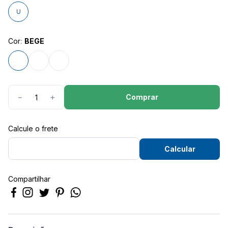
8
º
são geraldo
U
9
º
calça feminina
10
º
calça masculina
Cor
:
BEGE
Comprar
－
＋
Compartilhar