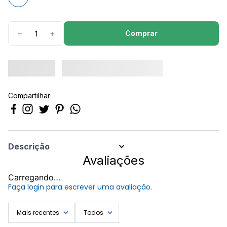
8
º
calça feminina
9
º
camisa masculina
Comprar
－
＋
10
º
calça masculina
Compartilhar
Descrição
Avaliações
CANECA TRIO MICKEY BABY PLASUTIL
Carregando…
Faça login para escrever uma avaliação.
Mais recentes
Todos