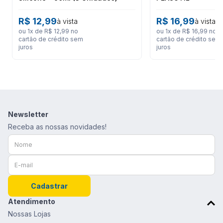
R$
12
,
99
R$
16
,
99
à vista
à vista
ou
1
x de
R$
12
,
99
no
ou
1
x de
R$
16
,
99
no
cartão de crédito sem
cartão de crédito sem
juros
juros
Newsletter
Receba as nossas novidades!
Cadastrar
Atendimento
Nossas Lojas