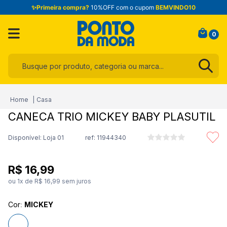
✨Primeira compra?
10%OFF com o cupom
BEMVINDO10
0
Busque por produto, categoria ou marca...
Termos mais buscados
Casa
1
º
infantil
CANECA TRIO MICKEY BABY PLASUTIL
2
º
toalha
Disponível: Loja 01
ref:
11944340
3
º
jogo cama
4
º
calça
R$
16
,
99
5
º
blusa
ou
1
x de
R$
16
,
99
sem juros
6
º
jeans
Cor
:
MICKEY
7
º
manta