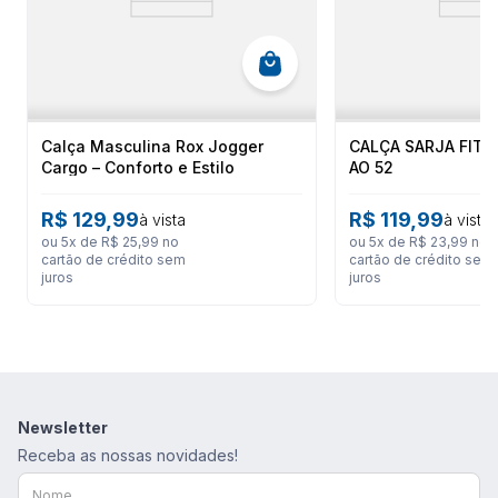
Durabilidade e Praticidade:
material resistente que não
amassa, não desbota facilmente e seca em poucos minutos.
Ficha Técnica
Marca:
All Free.
Calça Masculina Rox Jogger
CALÇA SARJA FIT 
Composição:
80% Poliamida, 20% Elastano.
Modelagem:
Sport / Performance.
Cargo – Conforto e Estilo
AO 52
Cores Disponíveis:
Preto e Azul Marinho.
Utilitário
Cós:
Elástico com cordão de ajuste.
R$
129
,
99
R$
119
,
99
à vista
à vista
ou
5
x de
R$
25
,
99
no
ou
5
x de
R$
23
,
99
no
cartão de crédito sem
cartão de crédito sem
juros
juros
Newsletter
Receba as nossas novidades!