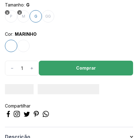
8
º
calça feminina
Tamanho
:
G
9
º
são geraldo
P
M
G
GG
10
º
calça masculina
Cor
:
MARINHO
Comprar
－
＋
Compartilhar
Descrição