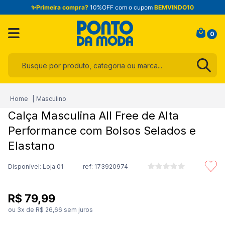
✨Primeira compra?
10%OFF com o cupom
BEMVINDO10
0
Busque por produto, categoria ou marca...
Termos mais buscados
Masculino
1
º
infantil
Calça Masculina All Free de Alta
2
º
blusa
Performance com Bolsos Selados e
3
º
jogo cama
Elastano
4
º
jeans
Disponível: Loja 01
ref:
173920974
5
º
calça
6
º
toalha
R$
79
,
99
ou
3
x de
R$
26
,
66
sem juros
7
º
manta