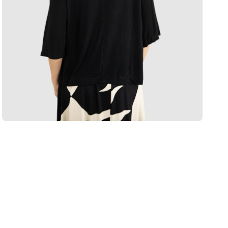
Blusa
Endl
A
Blusa
para qu
e versát
maiores 
moderno 
item ess
Confecc
um toque
com acab
conforto
contemp
Esta
blu
urbano
dependen
de
visc
prática 
Dicas 