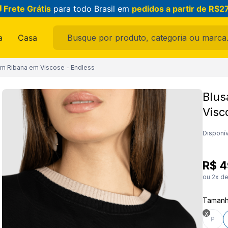
 Frete Grátis
para todo Brasil em
pedidos a partir de R$2
Busque por produto, categoria ou marca...
a
Casa
ais buscados
om Ribana em Viscose - Endless
Blus
Visc
ama
Disponív
R$
4
ou
2
x d
Taman
raldo
P
feminina