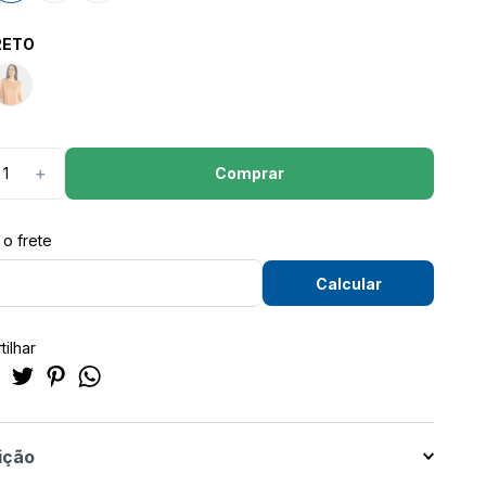
RETO
Comprar
＋
ilhar
ição