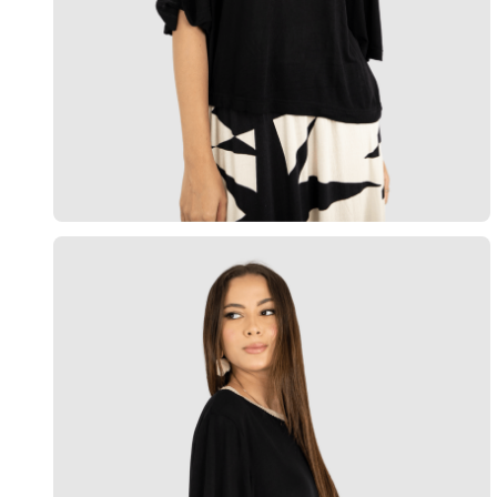
10
º
short