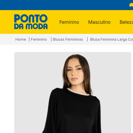

Feminino
Masculino
Belez
Termos m
Feminino
Blusas Femininas
Blusa Feminina Larga C
1
º
infantil
2
º
blusa
3
º
calça
4
º
jogo c
5
º
toalha
6
º
jeans
7
º
manta
8
º
são ge
9
º
calça 