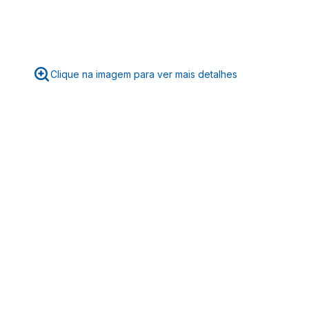
Clique na imagem para ver mais detalhes
☆
☆
☆
☆
☆
Classificação média: 0
(0 avaliações)
Faça login para escrever uma avaliação.
Mais recentes
Todos
Nenhuma avaliação