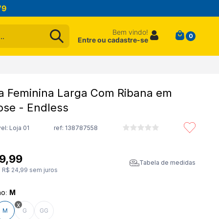
79
Bem vindo!
0
Entre ou cadastre-se
a Feminina Larga Com Ribana em
ose - Endless
el: Loja 01
ref:
138787558
9
,
99
Tabela de medidas
e
R$
24
,
99
sem juros
ho
:
M
M
G
GG