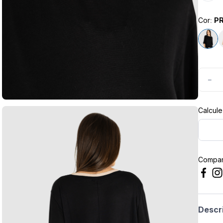
Cor
:
P
－
Compart
Descr