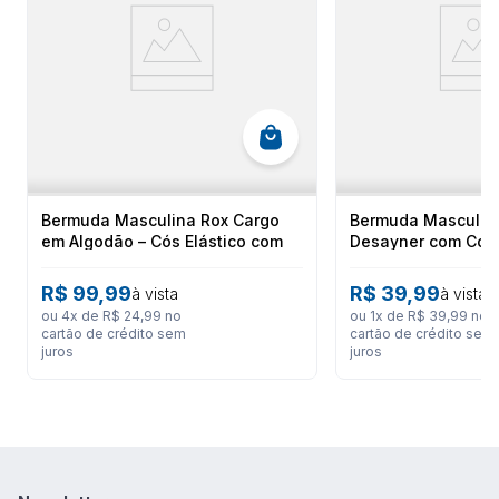
Bermuda Masculina Rox Cargo
Bermuda Masculin
em Algodão – Cós Elástico com
Desayner com Cós 
Ajuste em Cordão
Cordão de Ajuste
R$
99
,
99
R$
39
,
99
à vista
à vista
ou
4
x de
R$
24
,
99
no
ou
1
x de
R$
39
,
99
no
cartão de crédito sem
cartão de crédito sem
juros
juros