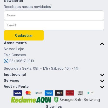
Newsletter
Receba as nossas novidades!
Cadastrar
Atendimento
Nossas Lojas
Fale Conosco
(85) 99617-1019
Segunda a Sexta: 09h - 17h / Sábado: 10h - 14h
Institucional
Sobre o Ponto da Moda
Serviços
Trabalhe conosco
Retirada em Loja
Você no Ponto
Trocas e devoluções
Cartão Ponto da Moda
Promoções & Cupons
Clube de vantagens
Siga-nos