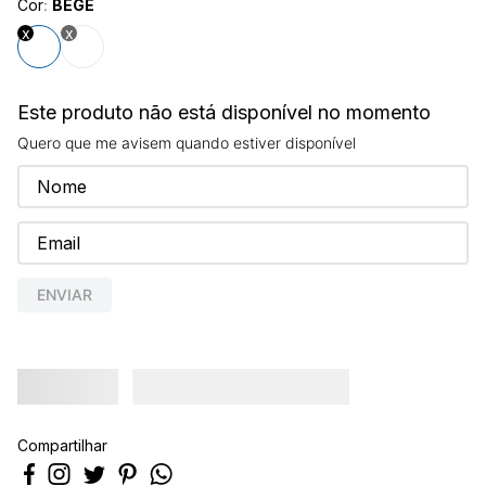
Cor
:
BEGE
8
º
calça feminina
9
º
são geraldo
10
º
short
Este produto não está disponível no momento
Quero que me avisem quando estiver disponível
ENVIAR
Compartilhar