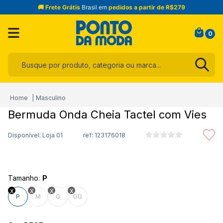
🚚 Frete Grátis
Brasil em
pedidos a partir de R$279
0
Busque por produto, categoria ou marca...
Termos mais buscados
Masculino
1
º
infantil
Bermuda Onda Cheia Tactel com Vies
2
º
blusa
Disponível: Loja 01
ref:
123176018
3
º
jogo cama
4
º
calça
5
º
jeans
Tamanho
:
P
6
º
toalha
P
M
G
GG
7
º
manta