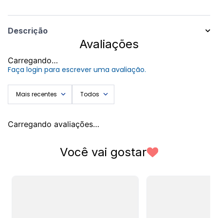
Descrição
Avaliações
Bermuda masculina tactel com bolsos funcionais nas laterais e parte
traseira, elástico na cintura e amarração para melhor ajuste.
Carregando…
Faça login para escrever uma avaliação.
Marca: Onda Cheia
Composição: 100% Poliéster
Mais recentes
Todos
*Leia as instruções de lavagem na etiqueta interna do produto
Carregando avaliações…
Você vai gostar