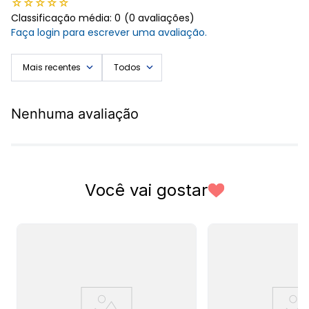
☆
☆
☆
☆
☆
Marca: Long Way.
Classificação média: 0
(0 avaliações)
Composição: 100% Poliéster
Faça login para escrever uma avaliação.
*Leia as instruções de lavagem impressas na etiqueta interna do
produto
Mais recentes
Todos
Nenhuma avaliação
Você vai gostar