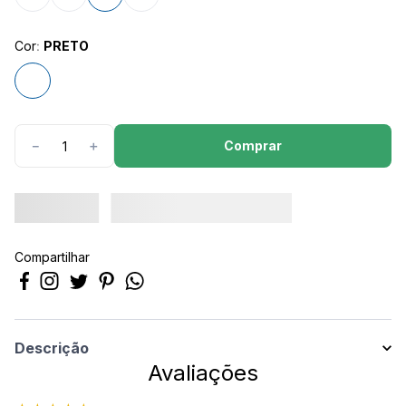
Cor
:
PRETO
Comprar
－
＋
Compartilhar
Descrição
Avaliações
Bermuda masculina fitness. Com detalhe na lateral. Possui elástico na
cintura.