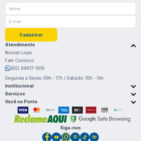
Cadastrar
Atendimento
Nossas Lojas
Fale Conosco
(85) 99617-1019
Segunda a Sexta: 09h - 17h / Sábado: 10h - 14h
Institucional
Sobre o Ponto da Moda
Serviços
Trabalhe conosco
Retirada em Loja
Você no Ponto
Trocas e devoluções
Cartão Ponto da Moda
Promoções & Cupons
Clube de vantagens
Siga-nos