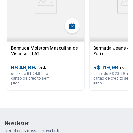
Bermuda Moletom Masculina de
Bermuda Jeans Jor
Viscose - LA2
Zurik
R$
49
,
99
R$
119
,
99
à vista
à vista
ou
2
x de
R$
24
,
99
no
ou
5
x de
R$
23
,
99
no
cartão de crédito sem
cartão de crédito sem
juros
juros
Newsletter
Receba as nossas novidades!