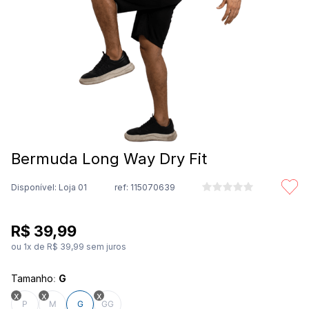
8
º
são geraldo
9
º
calça feminina
10
º
calça masculina
Bermuda Long Way Dry Fit
Disponível: Loja 01
ref:
115070639
R$
39
,
99
ou
1
x de
R$
39
,
99
sem juros
Tamanho
:
G
P
M
G
GG