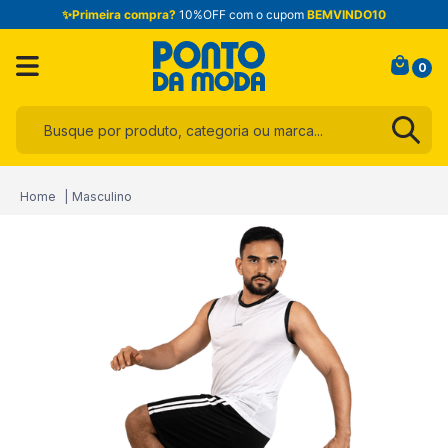
✨Primeira compra?
10%OFF com o cupom
BEMVINDO10
0
Busque por produto, categoria ou marca...
Termos mais buscados
Masculino
1
º
infantil
2
º
blusa
3
º
jogo cama
4
º
toalha
5
º
jeans
6
º
calça
7
º
manta