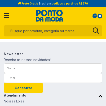
🚚 Frete Grátis
Brasil em
pedidos a partir de R$279
0
Busque por produto, categoria ou marca...
Termos mais buscados
1
º
infantil
Newsletter
2
º
blusa
Receba as nossas novidades!
3
º
jogo cama
4
º
calça
5
º
jeans
Cadastrar
6
º
toalha
Atendimento
7
º
manta
Nossas Lojas