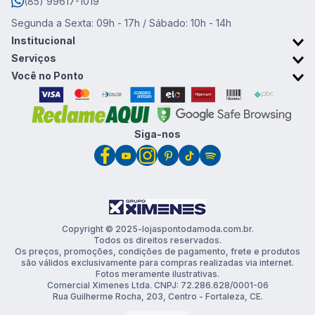
(85) 99617-1019
Segunda a Sexta: 09h - 17h / Sábado: 10h - 14h
Institucional
Sobre o Ponto da Moda
Serviços
Trabalhe conosco
Retirada em Loja
Você no Ponto
Trocas e devoluções
Cartão Ponto da Moda
Promoções & Cupons
Clube de vantagens
Siga-nos
Copyright © 2025-lojaspontodamoda.com.br.
Todos os direitos reservados.
Os preços, promoções, condições de pagamento, frete e produtos
são válidos exclusivamente para compras realizadas via internet.
Fotos meramente ilustrativas.
Comercial Ximenes Ltda. CNPJ: 72.286.628/0001-06
Rua Guilherme Rocha, 203, Centro - Fortaleza, CE.