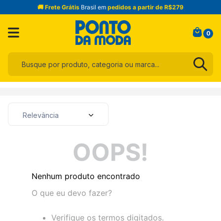
🚚 Frete Grátis
Brasil em
pedidos a partir de R$279
0
Busque por produto, categoria ou marca...
Termos mais buscados
1
º
infantil
Relevância
2
º
blusa
3
º
jogo cama
OOPS!
4
º
jeans
5
º
calça
Nenhum produto encontrado
6
º
toalha
O que eu devo fazer?
7
º
manta
Verifique os termos digitados.