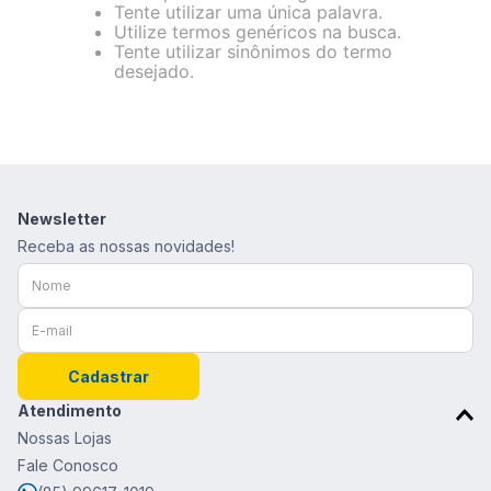
8
º
calça feminina
Tente utilizar uma única palavra.
Utilize termos genéricos na busca.
9
º
são geraldo
Tente utilizar sinônimos do termo
desejado.
10
º
calça masculina
Newsletter
Receba as nossas novidades!
Cadastrar
Atendimento
Nossas Lojas
Fale Conosco