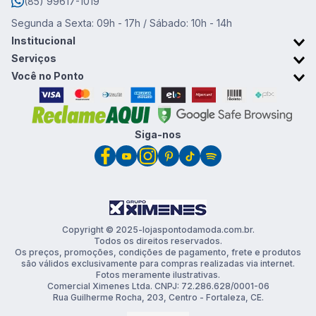
(85) 99617-1019
Segunda a Sexta: 09h - 17h / Sábado: 10h - 14h
Institucional
Sobre o Ponto da Moda
Serviços
Trabalhe conosco
Retirada em Loja
Você no Ponto
Trocas e devoluções
Cartão Ponto da Moda
Promoções & Cupons
Clube de vantagens
Siga-nos
Copyright © 2025-lojaspontodamoda.com.br.
Todos os direitos reservados.
Os preços, promoções, condições de pagamento, frete e produtos
são válidos exclusivamente para compras realizadas via internet.
Fotos meramente ilustrativas.
Comercial Ximenes Ltda. CNPJ: 72.286.628/0001-06
Rua Guilherme Rocha, 203, Centro - Fortaleza, CE.