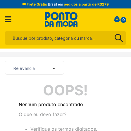
🚚 Frete Grátis
Brasil em
pedidos a partir de R$279
0
Busque por produto, categoria ou marca...
Termos mais buscados
1
º
infantil
Relevância
2
º
blusa
3
º
jogo cama
OOPS!
4
º
toalha
5
º
jeans
Nenhum produto encontrado
6
º
calça
O que eu devo fazer?
7
º
manta
Verifique os termos digitados.