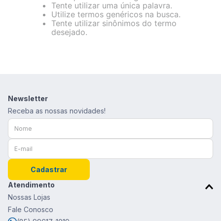
8
º
são geraldo
Tente utilizar uma única palavra.
Utilize termos genéricos na busca.
9
º
calça feminina
Tente utilizar sinônimos do termo
desejado.
10
º
calça masculina
Newsletter
Receba as nossas novidades!
Cadastrar
Atendimento
Nossas Lojas
Fale Conosco