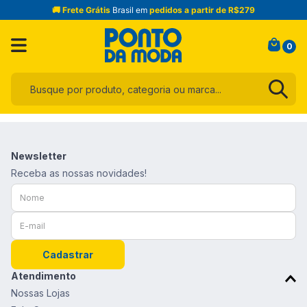
🚚 Frete Grátis
Brasil em
pedidos a partir de R$279
0
Busque por produto, categoria ou marca...
Termos mais buscados
1
º
infantil
Newsletter
2
º
toalha
Receba as nossas novidades!
3
º
jogo cama
4
º
calça
5
º
blusa
Cadastrar
6
º
jeans
Atendimento
7
º
manta
Nossas Lojas