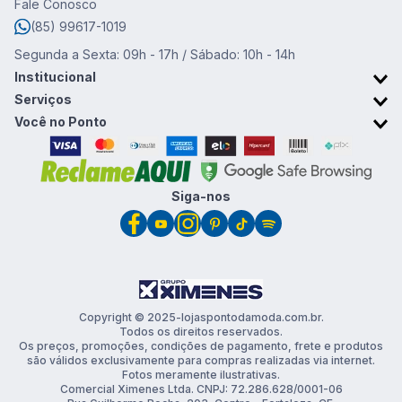
Fale Conosco
8
º
calça feminina
(85) 99617-1019
9
º
camisa masculina
Segunda a Sexta: 09h - 17h / Sábado: 10h - 14h
10
º
calça masculina
Institucional
Sobre o Ponto da Moda
Serviços
Trabalhe conosco
Retirada em Loja
Você no Ponto
Trocas e devoluções
Cartão Ponto da Moda
Promoções & Cupons
Clube de vantagens
Siga-nos
Copyright © 2025-lojaspontodamoda.com.br.
Todos os direitos reservados.
Os preços, promoções, condições de pagamento, frete e produtos
são válidos exclusivamente para compras realizadas via internet.
Fotos meramente ilustrativas.
Comercial Ximenes Ltda. CNPJ: 72.286.628/0001-06