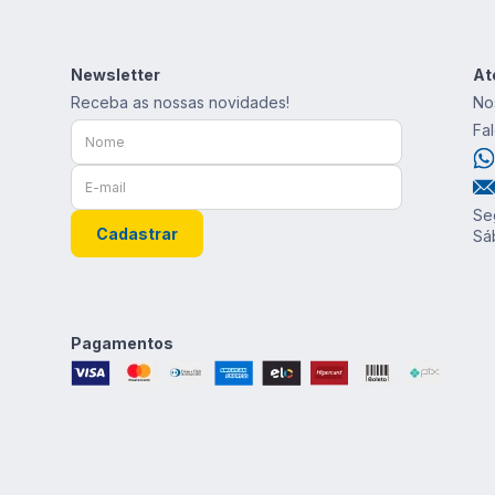
10
º
short
Newsletter
At
Receba as nossas novidades!
No
Fa
Se
Cadastrar
Sá
Pagamentos