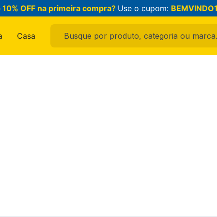
 10% OFF na primeira compra?
Use o cupom:
BEMVINDO
Busque por produto, categoria ou marca...
a
Casa
ais buscados
ama
feminina
raldo