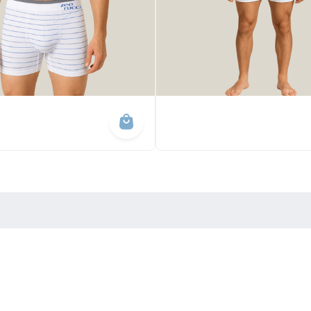
endimento
Institucional
ssas Lojas
Sobre o Ponto
le Conosco
Trabalhe conosco
Trocas e devoluções
(85) 99617-1019
Promoções & Cupons
ecommerce@lojaspontodamoda.com.br