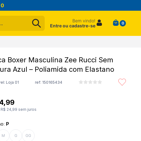
10
Bem vindo!
0
Entre ou cadastre-se
a Boxer Masculina Zee Rucci Sem
ura Azul – Poliamida com Elastano
el: Loja 01
ref:
150165434
4
,
99
e
R$
24
,
99
sem juros
ho
:
P
M
G
GG