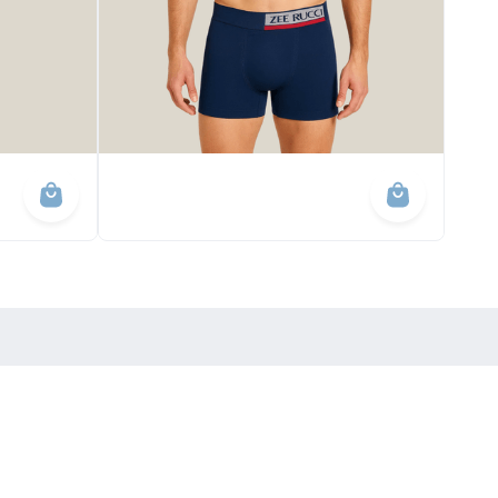
Serviços
Você no Ponto
Retirada em loja
Cartão Ponto da Moda
Clube de vantagens