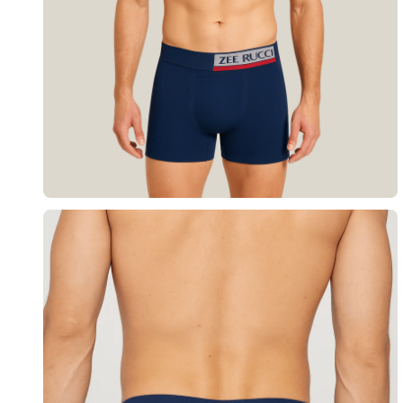
10
º
calça 