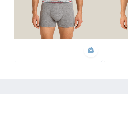
Newsletter
At
Receba as nossas novidades!
No
Fa