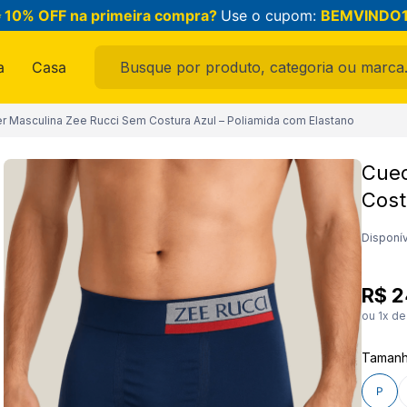
 10% OFF na primeira compra?
Use o cupom:
BEMVINDO
Busque por produto, categoria ou marca...
a
Casa
ais buscados
r Masculina Zee Rucci Sem Costura Azul – Poliamida com Elastano
Cuec
Cost
ama
Disponív
R$
2
ou
1
x d
Taman
feminina
P
 masculina