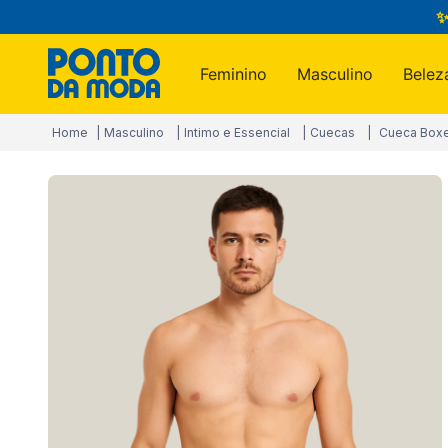
✨
Feminino
Masculino
Belez
Termos m
Masculino
Intimo e Essencial
Cuecas
Cueca Boxe
1
º
infantil
2
º
toalha
3
º
jogo c
4
º
calça
5
º
blusa
6
º
jeans
7
º
manta
8
º
calça 
9
º
camisa