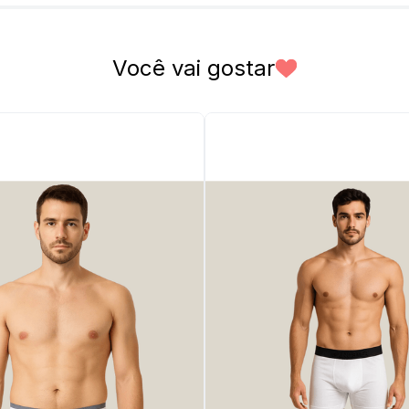
* Gêner
* Model
Você vai gostar
* Cor Pr
* Compos
* Design
* Cós: E
vermelh
* Model
* Indica