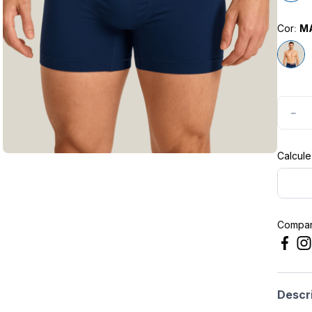
masculina
Cor
:
M
－
Compart
Descr