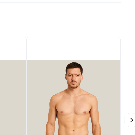
o: Masculino
o: Boxer Sem Costura (Seamless)
incipal: Azul Marinho Profundo
ição: 91% Poliamida, 7% Elastano, 2% Poliéster
: Liso
lástico com logo ZEE RUCCI em destaque e faixa decorativa
a
agem: Ajustada ao corpo
ção de Uso: Dia a dia, prática esportiva, conforto extra