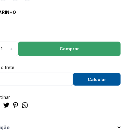
ARINHO
Comprar
＋
ilhar
ição