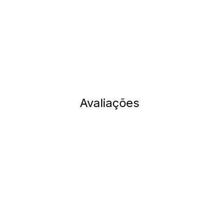
poliami
respirab
que não
mascul
elegante
Dicas 
* Lave à
Avaliações
poliamid
* Seque 
cor azul
* Evite 
estrutur
Ficha 
* Marca
* Códig