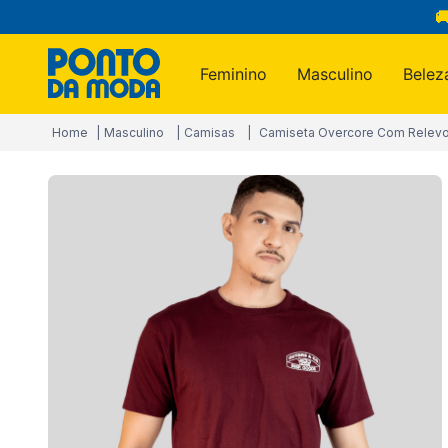

Feminino
Masculino
Belez
Termos m
Masculino
Camisas
Camiseta Overcore Com Relevo
1
º
infantil
2
º
blusa
3
º
jogo c
4
º
jeans
5
º
calça
6
º
toalha
7
º
manta
8
º
calça 
9
º
são ge