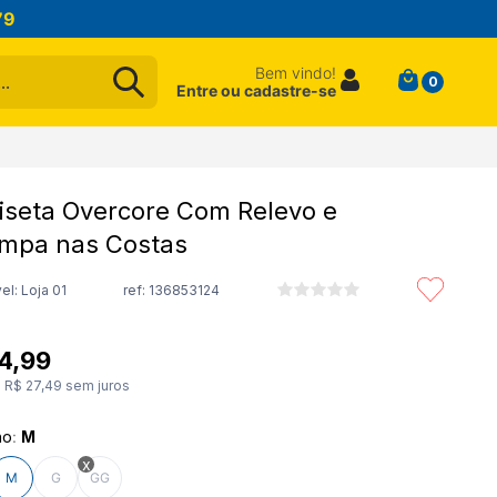
79
Bem vindo!
0
Entre ou cadastre-se
seta Overcore Com Relevo e
mpa nas Costas
el: Loja 01
ref:
136853124
4
,
99
e
R$
27
,
49
sem juros
ho
:
M
M
G
GG