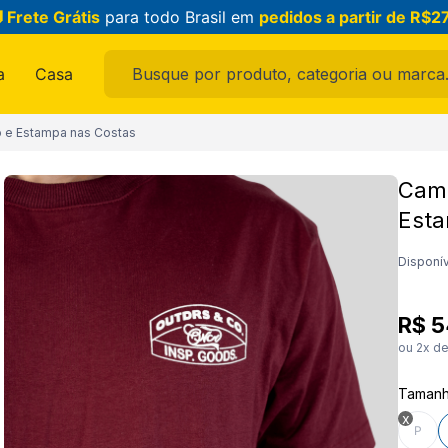
 Frete Grátis
para todo Brasil em
pedidos a partir de R$2
Busque por produto, categoria ou marca...
a
Casa
ais buscados
 e Estampa nas Costas
Cami
Esta
ama
Disponív
R$
5
ou
2
x d
Taman
feminina
P
raldo