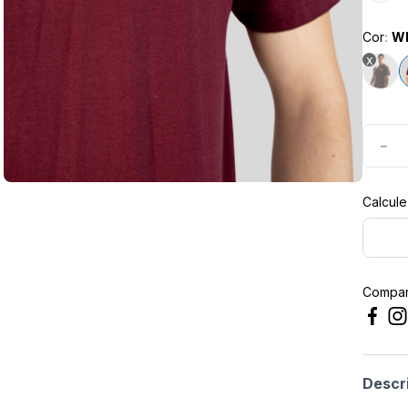
masculina
Cor
:
W
－
Compart
Descr