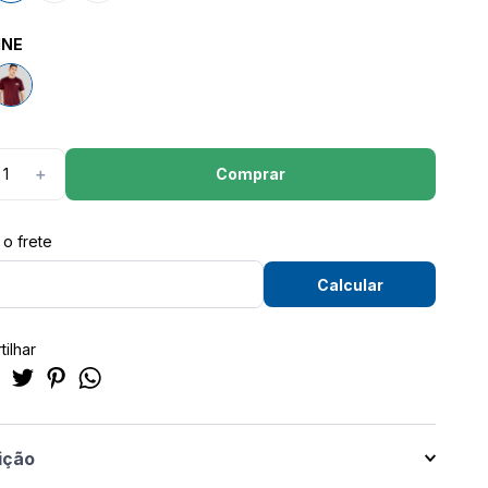
INE
Comprar
＋
ilhar
ição