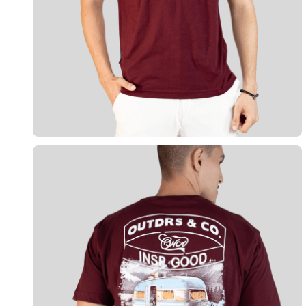
10
º
calça 