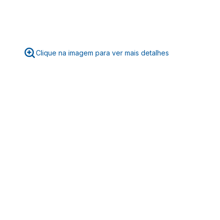
Clique na imagem para ver mais detalhes
☆
☆
☆
☆
☆
Classificação média: 0
(0 avaliações)
Faça login para escrever uma avaliação.
Mais recentes
Todos
Nenhuma avaliação